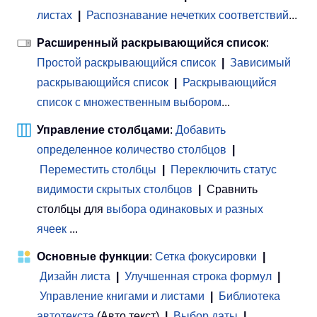
листах
|
Распознавание нечетких соответствий
...
Расширенный раскрывающийся список
:
Простой раскрывающийся список
|
Зависимый
раскрывающийся список
|
Раскрывающийся
список с множественным выбором
...
Управление столбцами
:
Добавить
определенное количество столбцов
|
Переместить столбцы
|
Переключить статус
видимости скрытых столбцов
|
Сравнить
столбцы для
выбора одинаковых и разных
ячеек
...
Основные функции
:
Сетка фокусировки
|
Дизайн листа
|
Улучшенная строка формул
|
Управление книгами и листами
 | 
Библиотека
автотекста
(Авто текст)
|
Выбор даты
|