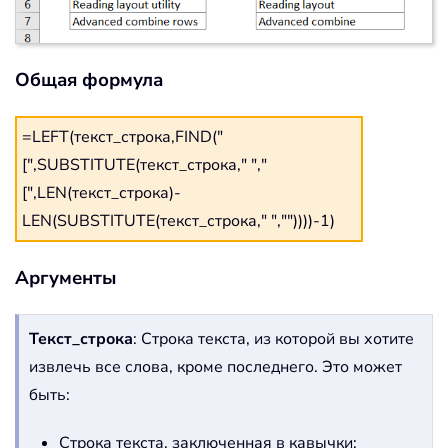
Общая формула
=LEFT(текст_строка,FIND("
[",SUBSTITUTE(текст_строка," ","
[",LEN(текст_строка)-
LEN(SUBSTITUTE(текст_строка," ",""))))-1)
Аргументы
Текст_строка
: Строка текста, из которой вы хотите
извлечь все слова, кроме последнего. Это может
быть:
Строка текста, заключенная в кавычки;