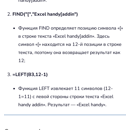
handy[addin».
2.
FIND("[","Excel handy[addin")
Функция FIND определяет позицию символа «[»
в строке текста «Excel handy[addin». Здесь
символ «[» находится на 12-й позиции в строке
текста, поэтому она возвращает результат как
12;
3.
=LEFT(B3,12-1)
Функция LEFT извлекает 11 символов (12-
1=11) с левой стороны строки текста «Excel
handy addin». Результат — «Excel handy».