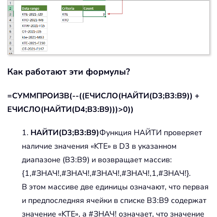
Как работают эти формулы?
=СУММПРОИЗВ(--((ЕЧИСЛО(НАЙТИ(D3;B3:B9)) +
ЕЧИСЛО(НАЙТИ(D4;B3:B9)))>0))
1.
НАЙТИ(D3;B3:B9)
Функция НАЙТИ проверяет
наличие значения «KTE» в D3 в указанном
диапазоне (B3:B9) и возвращает массив:
{1,#ЗНАЧ!,#ЗНАЧ!,#ЗНАЧ!,#ЗНАЧ!,1,#ЗНАЧ!}.
В этом массиве две единицы означают, что первая
и предпоследняя ячейки в списке B3:B9 содержат
значение «KTE», а #ЗНАЧ! означает, что значение