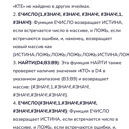
«KTE» не найдено в других ячейках.
2.
ЕЧИСЛО{1,#ЗНАЧ!, #ЗНАЧ!, #ЗНАЧ!, #ЗНАЧ!,1,
#ЗНАЧ!}
: Функция ЕЧИСЛО возвращает ИСТИНА,
если встречается число в массиве, и ЛОЖЬ, если
встречаются ошибки, и, наконец, возвращает
новый массив как
{ИСТИНА;ЛОЖЬ;ЛОЖЬ;ЛОЖЬ;ЛОЖЬ;ИСТИНА;ЛОЖ
3.
НАЙТИ(D4;B3:B9)
: Эта функция НАЙТИ также
проверяет наличие значения «KTO» в D4 в
указанном диапазоне (B3:B9) и возвращает
массив: {#ЗНАЧ!,1,#ЗНАЧ!,#ЗНАЧ!,
#ЗНАЧ!,#ЗНАЧ!,#ЗНАЧ!}.
4.
ЕЧИСЛО{#ЗНАЧ!,1,#ЗНАЧ!,#ЗНАЧ!,
#ЗНАЧ!,#ЗНАЧ!,#ЗНАЧ!}
: Функция ЕЧИСЛО
возвращает ИСТИНА, если встречается число в
массиве, и ЛОЖЬ, если встречаются ошибки, и,