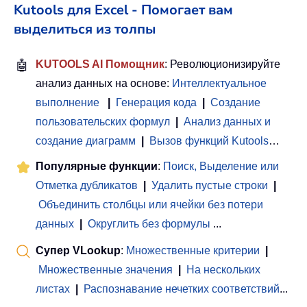
Kutools для Excel - Помогает вам
выделиться из толпы
🤖
KUTOOLS AI Помощник
: Революционизируйте
анализ данных на основе:
Интеллектуальное
выполнение
|
Генерация кода
|
Создание
пользовательских формул
|
Анализ данных и
создание диаграмм
|
Вызов функций Kutools
…
Популярные функции
:
Поиск, Выделение или
Отметка дубликатов
|
Удалить пустые строки
|
Объединить столбцы или ячейки без потери
данных
|
Округлить без формулы
...
Супер VLookup
:
Множественные критерии
|
Множественные значения
|
На нескольких
листах
|
Распознавание нечетких соответствий
...