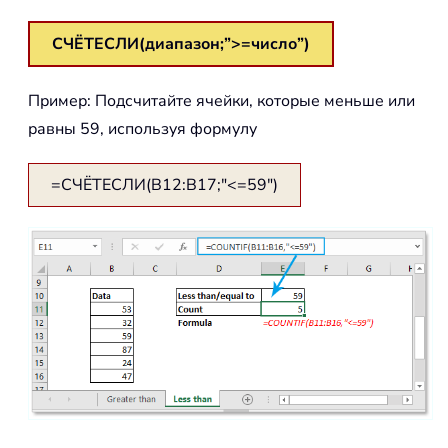
СЧЁТЕСЛИ(диапазон;”>=число”)
Пример: Подсчитайте ячейки, которые меньше или
равны 59, используя формулу
=СЧЁТЕСЛИ(B12:B17;"<=59")