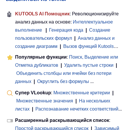
🤖
KUTOOLS AI Помощник
: Революционизируйте
анализ данных на основе:
Интеллектуальное
выполнение
|
Генерация кода
|
Создание
пользовательских формул
|
Анализ данных и
создание диаграмм
|
Вызов функций Kutools
…
Популярные функции
:
Поиск, Выделение или
Отметка дубликатов
|
Удалить пустые строки
|
Объединить столбцы или ячейки без потери
данных
|
Округлить без формулы
...
Супер VLookup
:
Множественные критерии
|
Множественные значения
|
На нескольких
листах
|
Распознавание нечетких соответствий
...
Расширенный раскрывающийся список
:
Простой раскрывающийся список
|
Зависимый