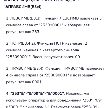
=ЛЕВСИМВ(B3;3)&"-"&ПСТР(B3;4;2)&"-
"&ПРАВСИМВ(B3;4)
1. ЛЕВСИМВ(B3;3): Функция ЛЕВСИМВ извлекает 3
символа слева от "253090001" и возвращает
результат как 253.
2. ПСТР(B3;4;2): Функция ПСТР извлекает 2
символа, начиная с четвертого символа
"253090001". Здесь результат равен 09.
3. ПРАВСИМВ(B3;4): Функция ПРАВСИМВ извлекает
4 символа справа от "253090001" и возвращает
результат как 0001.
4.
"253"&"-"&"09"&"-"&"0001"
: Наконец, мы
используем оператор & для объединения "253", "09"
и "0001" с символом "-". Результат равен "253-09-