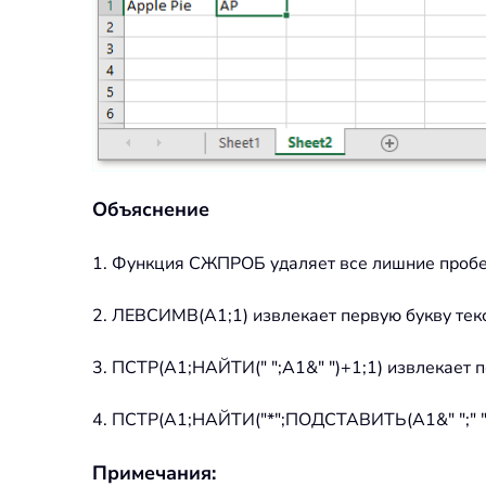
Объяснение
1. Функция СЖПРОБ удаляет все лишние пробел
2. ЛЕВСИМВ(A1;1) извлекает первую букву текс
3. ПСТР(A1;НАЙТИ(" ";A1&" ")+1;1) извлекает 
4. ПСТР(A1;НАЙТИ("*";ПОДСТАВИТЬ(A1&" ";" ";"
Примечания: