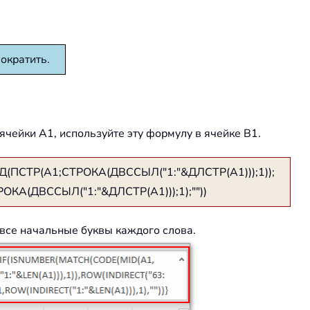
сократить.
чейки A1, используйте эту формулу в ячейке B1.
Д(ПСТР(A1;СТРОКА(ДВССЫЛ("1:"&ДЛСТР(A1)));1));
ОКА(ДВССЫЛ("1:"&ДЛСТР(A1)));1);""))
все начальные буквы каждого слова.