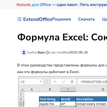
Kutools
для
Office
— один пакет. Пять инстру
Перейти к содержимому
ExtendOffice
Решения
Скачать
Ц
Формула Excel: Со
Author
Sun
•
Last modified
2025-08-26
В этом руководстве представлены формулы для и
как эти формулы работают в Excel.