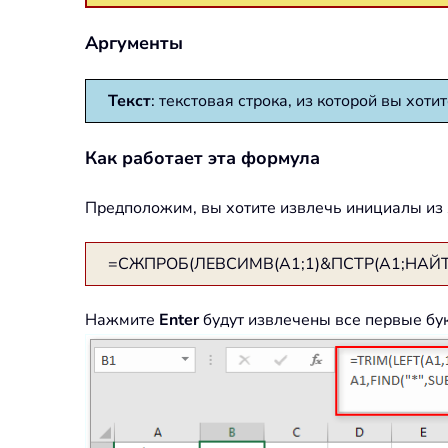
Аргументы
Текст
: текстовая строка, из которой вы хот
Как работает эта формула
Предположим, вы хотите извлечь инициалы из я
=СЖПРОБ(ЛЕВСИМВ(A1;1)&ПСТР(A1;НАЙТИ(" "
Нажмите
Enter
будут извлечены все первые бук