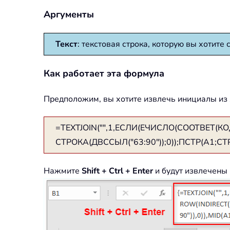
Аргументы
Текст
: текстовая строка, которую вы хотите 
Как работает эта формула
Предположим, вы хотите извлечь инициалы из я
=TEXTJOIN("",1,ЕСЛИ(ЕЧИСЛО(СООТВЕТ(КО
СТРОКА(ДВССЫЛ("63:90"));0));ПСТР(A1;СТР
Нажмите
Shift + Ctrl + Enter
и будут извлечены 