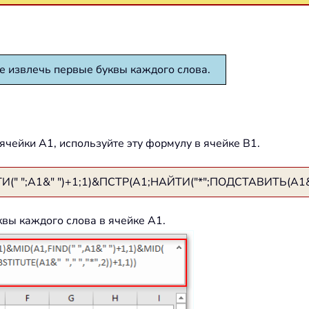
ите извлечь первые буквы каждого слова.
чейки A1, используйте эту формулу в ячейке B1.
;A1&" ")+1;1)&ПСТР(A1;НАЙТИ("*";ПОДСТАВИТЬ(A1&" ";"
вы каждого слова в ячейке A1.