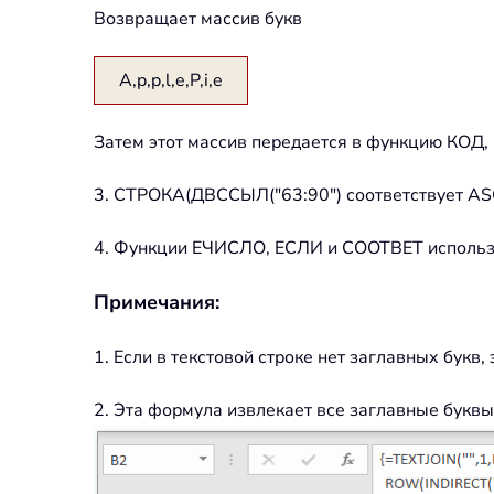
Возвращает массив букв
A,p,p,l,e,P,i,e
Затем этот массив передается в функцию КОД, 
3. СТРОКА(ДВССЫЛ("63:90") соответствует ASC
4. Функции ЕЧИСЛО, ЕСЛИ и СООТВЕТ использу
Примечания:
1. Если в текстовой строке нет заглавных букв
2. Эта формула извлекает все заглавные буквы