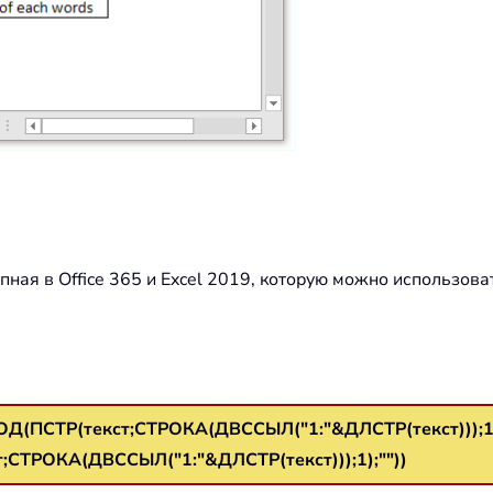
пная в Office 365 и Excel 2019, которую можно использова
Д(ПСТР(текст;СТРОКА(ДВССЫЛ("1:"&ДЛСТР(текст)));1)
;СТРОКА(ДВССЫЛ("1:"&ДЛСТР(текст)));1);""))