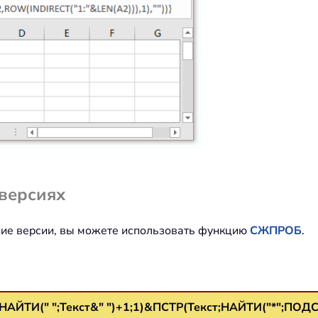
 версиях
нние версии, вы можете использовать функцию
СЖПРОБ
.
ТИ(" ";Текст&" ")+1;1)&ПСТР(Текст;НАЙТИ("*";ПОДСТАВ