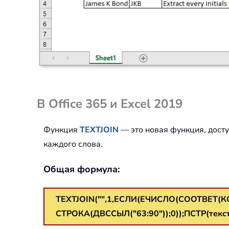
В Office 365 и Excel 2019
Функция
TEXTJOIN
— это новая функция, досту
каждого слова.
Общая формула:
TEXTJOIN("",1,ЕСЛИ(ЕЧИСЛО(СООТВЕТ(КО
СТРОКА(ДВССЫЛ("63:90"));0));ПСТР(текст