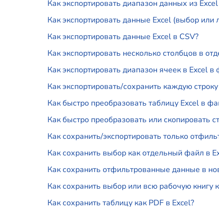
Как экспортировать диапазон данных из Exce
Как экспортировать данные Excel (выбор или 
Как экспортировать данные Excel в CSV?
Как экспортировать несколько столбцов в от
Как экспортировать диапазон ячеек в Excel в 
Как экспортировать/сохранить каждую строку 
Как быстро преобразовать таблицу Excel в ф
Как быстро преобразовать или скопировать ст
Как сохранить/экспортировать только отфиль
Как сохранить выбор как отдельный файл в Ex
Как сохранить отфильтрованные данные в нов
Как сохранить выбор или всю рабочую книгу к
Как сохранить таблицу как PDF в Excel?