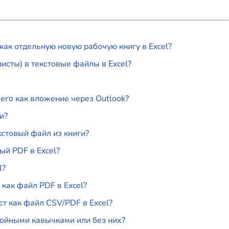
как отдельную новую рабочую книгу в Excel?
листы) в текстовые файлы в Excel?
 его как вложение через Outlook?
и?
кстовый файл из книги?
ый PDF в Excel?
l?
 как файл PDF в Excel?
т как файл CSV/PDF в Excel?
двойными кавычками или без них?