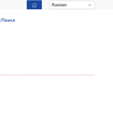
Поиск