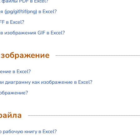
 файлы PDF в Excel?
pg/gif/tif/png) в Excel?
F в Excel?
в изображения GIF в Excel?
изображение
ение в Excel?
ли диаграмму как изображение в Excel?
зображение?
файла
 рабочую книгу в Excel?