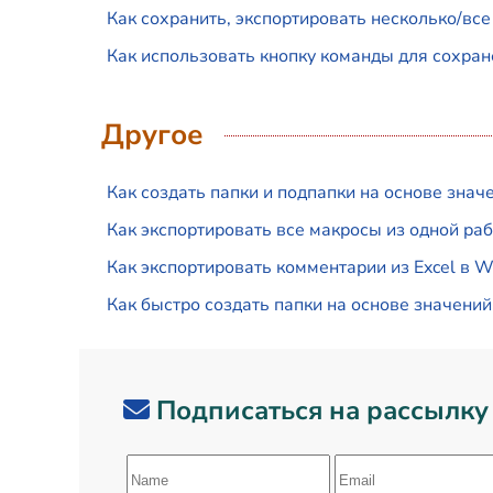
Как сохранить, экспортировать несколько/все
Как использовать кнопку команды для сохране
Другое
Как создать папки и подпапки на основе значе
Как экспортировать все макросы из одной раб
Как экспортировать комментарии из Excel в W
Как быстро создать папки на основе значений 
Подписаться на рассылку