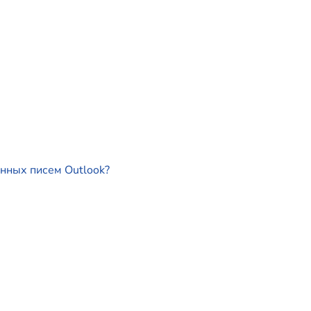
онных писем Outlook?