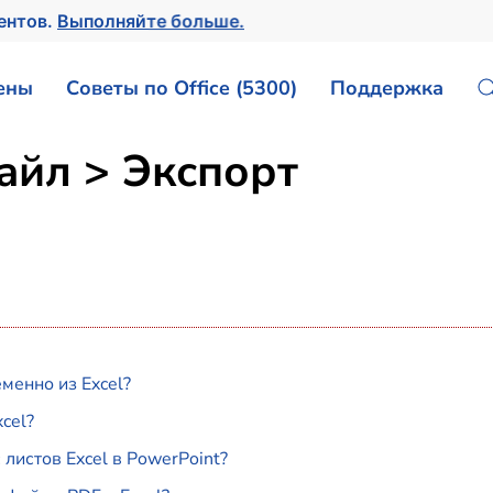
ентов.
Выполняйте больше.
ены
Советы по Office (5300)
Поддержка
айл > Экспорт
менно из Excel?
cel?
листов Excel в PowerPoint?