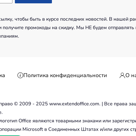
лку, чтобы быть в курсе последних новостей. В нашей ра
 получите промокоды на скидку. Мы НЕ будем отправлять
мпаниям.
ка
Политика конфиденциальности
О н
право © 2009 - 2025 www.extendoffice.com. | Все права 
e.
и логотип Office являются товарными знаками или зарегис
рпорации Microsoft в Соединенных Штатах и/или других ст