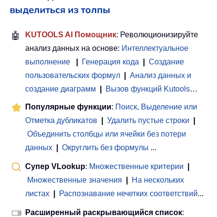
выделиться из толпы
🤖
KUTOOLS AI Помощник
: Революционизируйте
анализ данных на основе:
Интеллектуальное
выполнение
|
Генерация кода
|
Создание
пользовательских формул
|
Анализ данных и
создание диаграмм
|
Вызов функций Kutools
…
Популярные функции
:
Поиск, Выделение или
Отметка дубликатов
|
Удалить пустые строки
|
Объединить столбцы или ячейки без потери
данных
|
Округлить без формулы
...
Супер VLookup
:
Множественные критерии
|
Множественные значения
|
На нескольких
листах
|
Распознавание нечетких соответствий
...
Расширенный раскрывающийся список
: