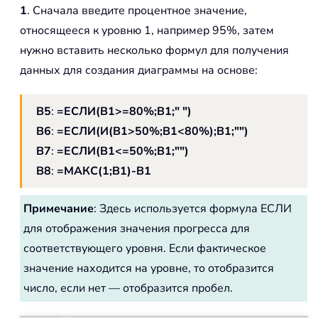
1
. Сначала введите процентное значение,
относящееся к уровню 1, например 95%, затем
нужно вставить несколько формул для получения
данных для создания диаграммы на основе:
B5
:
=ЕСЛИ(B1>=80%;B1;" ")
B6
:
=ЕСЛИ(И(B1>50%;B1<80%);B1;"")
B7
:
=ЕСЛИ(B1<=50%;B1;"")
B8
:
=МАКС(1;B1)-B1
Примечание
: Здесь используется формула ЕСЛИ
для отображения значения прогресса для
соответствующего уровня. Если фактическое
значение находится на уровне, то отобразится
число, если нет — отобразится пробел.