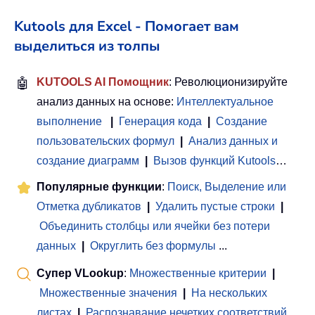
Kutools для Excel - Помогает вам
выделиться из толпы
🤖
KUTOOLS AI Помощник
: Революционизируйте
анализ данных на основе:
Интеллектуальное
выполнение
|
Генерация кода
|
Создание
пользовательских формул
|
Анализ данных и
создание диаграмм
|
Вызов функций Kutools
…
Популярные функции
:
Поиск, Выделение или
Отметка дубликатов
|
Удалить пустые строки
|
Объединить столбцы или ячейки без потери
данных
|
Округлить без формулы
...
Супер VLookup
:
Множественные критерии
|
Множественные значения
|
На нескольких
листах
|
Распознавание нечетких соответствий
...