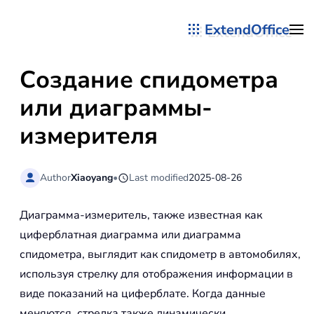
ExtendOffice
Перейти к содержимому
Создание спидометра
или диаграммы-
измерителя
Author
Xiaoyang
•
Last modified
2025-08-26
Диаграмма-измеритель, также известная как
циферблатная диаграмма или диаграмма
спидометра, выглядит как спидометр в автомобилях,
используя стрелку для отображения информации в
виде показаний на циферблате. Когда данные
меняются, стрелка также динамически