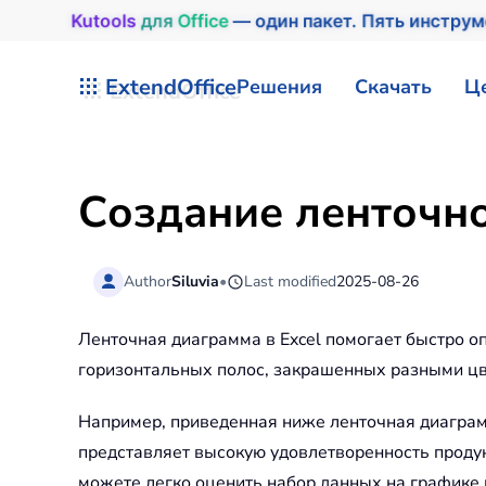
Kutools
для
Office
— один пакет. Пять инстру
Перейти к содержимому
ExtendOffice
Решения
Скачать
Ц
Создание ленточно
Author
Siluvia
•
Last modified
2025-08-26
Ленточная диаграмма в Excel помогает быстро оп
горизонтальных полос, закрашенных разными цв
Например, приведенная ниже ленточная диаграмм
представляет высокую удовлетворенность проду
можете легко оценить набор данных на графике 