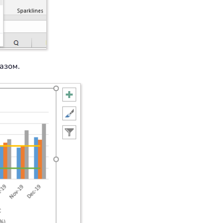
азом.