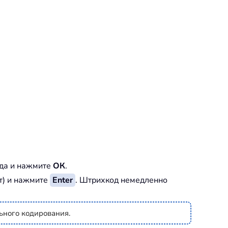
да и нажмите
ОК
.
т) и нажмите
Enter
. Штрихкод немедленно
ьного кодирования.