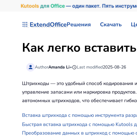
Kutools
для
Office
— один пакет. Пять инстру
Перейти к содержимому
ExtendOffice
Решения
Скачать
Ц
Как легко вставит
Author
Amanda Li
•
Last modified
2025-08-26
Штрихкоды — это удобный способ кодирования ин
управление запасами или маркировка продуктов.
автономных штрихкодов, что обеспечивает гибко
Вставка штрихкода с помощью инструмента разр
Быстрая вставка штрихкода с помощью Kutools 
Преобразование данных в штрихкод с помощью 