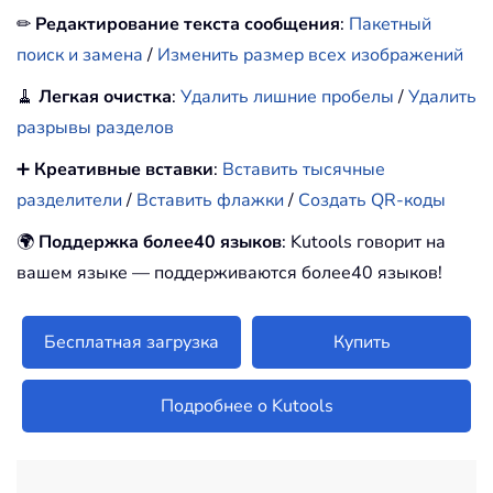
✏
Редактирование текста сообщения
:
Пакетный
поиск и замена
/
Изменить размер всех изображений
🧹
Легкая очистка
:
Удалить лишние пробелы
/
Удалить
разрывы разделов
➕
Креативные вставки
:
Вставить тысячные
разделители
/
Вставить флажки
/
Создать QR-коды
🌍
Поддержка более40 языков
: Kutools говорит на
вашем языке — поддерживаются более40 языков!
Бесплатная загрузка
Купить
Подробнее о Kutools