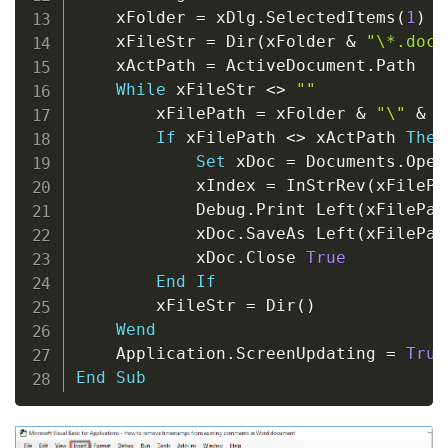
    xFolder 
=
 xDlg
.
SelectedItems
(
1
)
    xFileStr 
=
 Dir
(
xFolder 
&
"\*.doc"
    xActPath 
=
 ActiveDocument
.
Path

While
 xFileStr 
<
>
""
        xFilePath 
=
 xFolder 
&
"\"
&
 x
If
 xFilePath 
<
>
 xActPath 
Then
Set
 xDoc 
=
 Documents
.
Open
            xIndex 
=
 InStrRev
(
xFilePa
            Debug
.
Print Left
(
xFilePat
            xDoc
.
SaveAs Left
(
xFilePat
            xDoc
.
Close 
True
End
If
        xFileStr 
=
 Dir
(
)
Wend
    Application
.
ScreenUpdating 
=
True
End
Sub