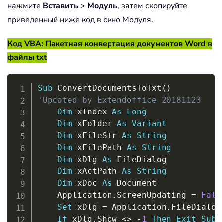
нажмите
Вставить
>
Модуль
, затем скопируйте
приведенный ниже код в окно Модуля.
Код VBA: Пакетная конвертация документов Word в
файлы txt
Copy
Sub
 ConvertDocumentsToTxt
(
)
'Updated by Extendoffice 20181123
Dim
 xIndex 
As
Long
Dim
 xFolder 
As
Variant
Dim
 xFileStr 
As
String
Dim
 xFilePath 
As
String
Dim
 xDlg 
As
 FileDialog

Dim
 xActPath 
As
String
Dim
 xDoc 
As
 Document

    Application
.
ScreenUpdating 
=
Fals
Set
 xDlg 
=
 Application
.
FileDialog
If
 xDlg
.
Show 
<
>
-
1
Then
Exit
Sub