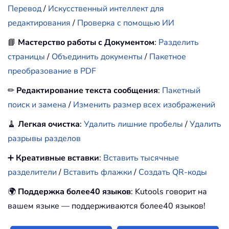
Перевод
/
Искусственный интеллект для
редактирования
/
Проверка с помощью ИИ
📘
Мастерство работы с Документом
:
Разделить
страницы
/
Объединить документы
/
Пакетное
преобразование в PDF
✏
Редактирование текста сообщения
:
Пакетный
поиск и замена
/
Изменить размер всех изображений
🧹
Легкая очистка
:
Удалить лишние пробелы
/
Удалить
разрывы разделов
➕
Креативные вставки
:
Вставить тысячные
разделители
/
Вставить флажки
/
Создать QR-коды
🌍
Поддержка более40 языков
: Kutools говорит на
вашем языке — поддерживаются более40 языков!