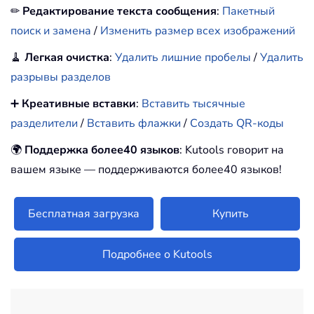
✏
Редактирование текста сообщения
:
Пакетный
поиск и замена
/
Изменить размер всех изображений
🧹
Легкая очистка
:
Удалить лишние пробелы
/
Удалить
разрывы разделов
➕
Креативные вставки
:
Вставить тысячные
разделители
/
Вставить флажки
/
Создать QR-коды
🌍
Поддержка более40 языков
: Kutools говорит на
вашем языке — поддерживаются более40 языков!
Бесплатная загрузка
Купить
Подробнее о Kutools