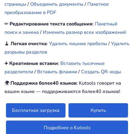
страницы
/
Объединить документы
/
Пакетное
преобразование в PDF
✏
Редактирование текста сообщения
:
Пакетный
поиск и замена
/
Изменить размер всех изображений
🧹
Легкая очистка
:
Удалить лишние пробелы
/
Удалить
разрывы разделов
➕
Креативные вставки
:
Вставить тысячные
разделители
/
Вставить флажки
/
Создать QR-коды
🌍
Поддержка более40 языков
: Kutools говорит на
вашем языке — поддерживаются более40 языков!
Бесплатная загрузка
Купить
Подробнее о Kutools