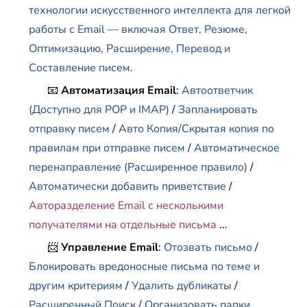
технологии искусственного интеллекта для легкой
работы с Email — включая Ответ, Резюме,
Оптимизацию, Расширение, Перевод и
Составление писем.
📧
Автоматизация Email
:
Автоответчик
(Доступно для POP и IMAP)
/
Запланировать
отправку писем
/
Авто Копия/Скрытая копия по
правилам при отправке писем
/
Автоматическое
перенаправление (Расширенное правило)
/
Автоматически добавить приветствие
/
Авторазделение Email с несколькими
получателями на отдельные письма
...
📨
Управление Email
:
Отозвать письмо
/
Блокировать вредоносные письма по теме и
другим критериям
/
Удалить дубликаты
/
Расширенный Поиск
/
Организовать папки
...