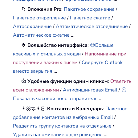
📁
Вложения Pro
:
Пакетное сохранение
/
Пакетное открепление
/
Пакетное сжатие
/
Автосохранение
/
Автоматическое отсоединение
/
Автоматическое сжатие
...
🌟
Волшебство интерфейса
:
😊Больше
красивых и стильных эмодзи
/
Напоминание при
поступлении важных писем
/
Свернуть Outlook
вместо закрытия
...
👍
Удобные функции одним кликом
:
Ответить
всем с вложениями
/
Антифишинговая Email
/
🕘
Показать часовой пояс отправителя
...
👩🏼‍🤝‍👩🏻
Контакты и Календарь
:
Пакетное
добавление контактов из выбранных Email
/
Разделить группу контактов на отдельные
/
Удалить напоминание о дне рождения
...