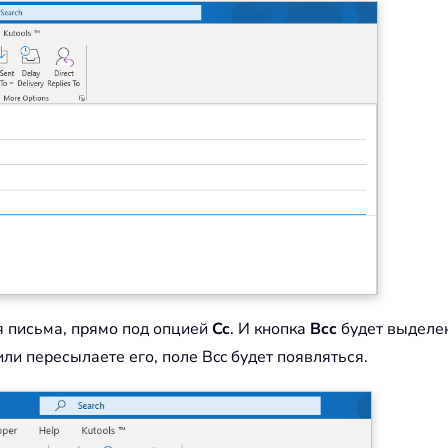
я письма, прямо под опцией
Cc
. И кнопка
Bcc
будет выделен
ли пересылаете его, поле Bcc будет появляться.