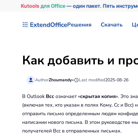
Kutools
для
Office
— один пакет. Пять инстру
Перейти к содержимому
ExtendOffice
Решения
Скачать
Ц
Как добавить и пр
Author
Zhoumandy
•
Last modified
2025-08-26
В Outlook
Bcc
означает «
скрытая копия
». Это зн
(включая тех, кто указан в полях Кому, Cc и Bcc)
отправить письмо определенным людям конфиден
написании нового письма. В этом руководстве м
получателей Bcc в отправленных письмах.