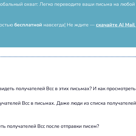
лобальный охват: Легко переводите ваши письма на любой 
ностью
бесплатной
навсегда
!
Не ждите —
скачайте AI Mail
видеть получателей Bcc в этих письмах? И как просмотреть
лучателей Bcc в письмах. Даже люди из списка получателей
еть получателей Bcc после отправки писем?