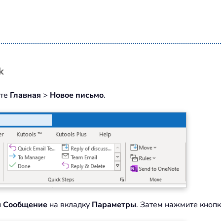
k
ите
Главная
>
Новое письмо
.
и
Сообщение
на вкладку
Параметры
. Затем нажмите кноп