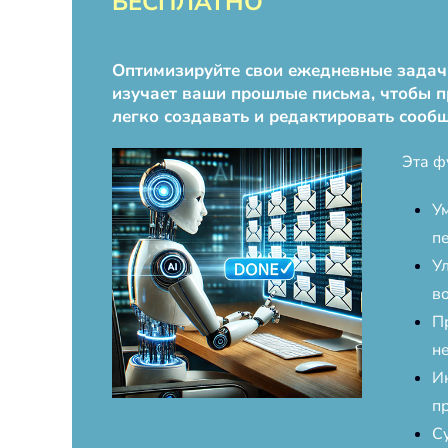
БЕСПЛАТНО
Оптимизируйте свои ежедневные задачи 
изучает ваши прошлые письма, чтобы п
легко создавать и редактировать сооб
Эта ф
У
п
У
в
П
н
И
п
С