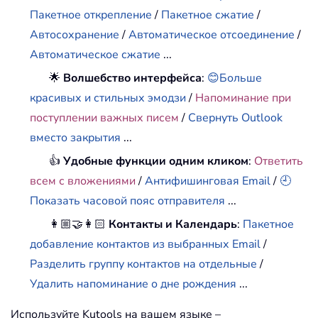
Пакетное открепление
/
Пакетное сжатие
/
Автосохранение
/
Автоматическое отсоединение
/
Автоматическое сжатие
...
🌟
Волшебство интерфейса
:
😊Больше
красивых и стильных эмодзи
/
Напоминание при
поступлении важных писем
/
Свернуть Outlook
вместо закрытия
...
👍
Удобные функции одним кликом
:
Ответить
всем с вложениями
/
Антифишинговая Email
/
🕘
Показать часовой пояс отправителя
...
👩🏼‍🤝‍👩🏻
Контакты и Календарь
:
Пакетное
добавление контактов из выбранных Email
/
Разделить группу контактов на отдельные
/
Удалить напоминание о дне рождения
...
Используйте Kutools на вашем языке –