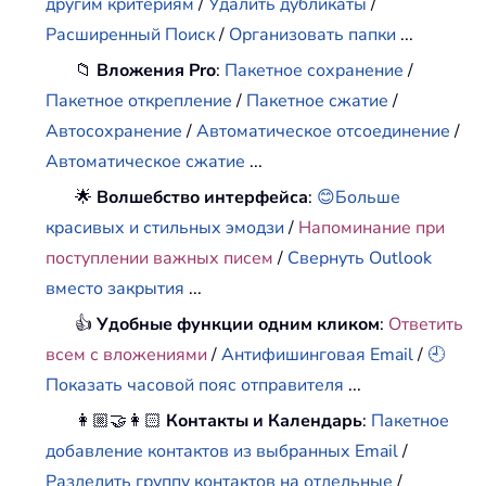
другим критериям
/
Удалить дубликаты
/
Расширенный Поиск
/
Организовать папки
...
📁
Вложения Pro
:
Пакетное сохранение
/
Пакетное открепление
/
Пакетное сжатие
/
Автосохранение
/
Автоматическое отсоединение
/
Автоматическое сжатие
...
🌟
Волшебство интерфейса
:
😊Больше
красивых и стильных эмодзи
/
Напоминание при
поступлении важных писем
/
Свернуть Outlook
вместо закрытия
...
👍
Удобные функции одним кликом
:
Ответить
всем с вложениями
/
Антифишинговая Email
/
🕘
Показать часовой пояс отправителя
...
👩🏼‍🤝‍👩🏻
Контакты и Календарь
:
Пакетное
добавление контактов из выбранных Email
/
Разделить группу контактов на отдельные
/