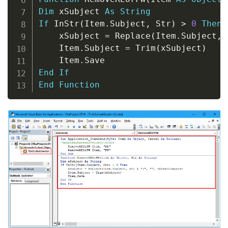
Dim
 xSubject 
As
String
If
 InStr
(
Item
.
Subject
,
 Str
)
>
0
Then
    xSubject 
=
 Replace
(
Item
.
Subject
,
 
    Item
.
Subject 
=
 Trim
(
xSubject
)
    Item
.
End
If
End
Function