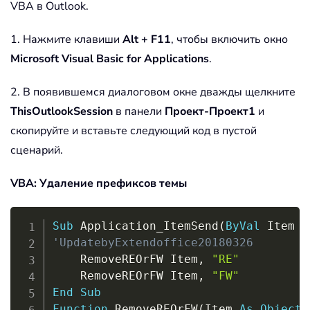
VBA в Outlook.
1. Нажмите клавиши
Alt + F11
, чтобы включить окно
Microsoft Visual Basic for Applications
.
2. В появившемся диалоговом окне дважды щелкните
ThisOutlookSession
в панели
Проект-Проект1
и
скопируйте и вставьте следующий код в пустой
сценарий.
VBA: Удаление префиксов темы
Copy
Sub
 Application_ItemSend
(
ByVal
 Item 
A
'UpdatebyExtendoffice20180326
    RemoveREOrFW Item
,
"RE"
    RemoveREOrFW Item
,
"FW"
End
Sub
Function
 RemoveREOrFW
(
Item 
As
Object
,