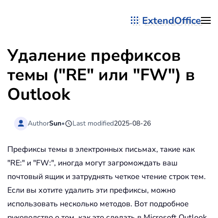
ExtendOffice
Перейти к содержимому
Удаление префиксов
темы ("RE" или "FW") в
Outlook
Author
Sun
•
Last modified
2025-08-26
Префиксы темы в электронных письмах, такие как
"RE:" и "FW:", иногда могут загромождать ваш
почтовый ящик и затруднять четкое чтение строк тем.
Если вы хотите удалить эти префиксы, можно
использовать несколько методов. Вот подробное
руководство о том, как это сделать в Microsoft Outlook.