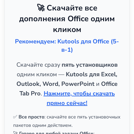
🚀 Скачайте все
дополнения Office одним
кликом
Рекомендуем: Kutools для Office (5-
в-1)
Скачайте сразу
пять установщиков
одним кликом —
Kutools для Excel,
Outlook, Word, PowerPoint
и
Office
Tab Pro
.
Нажмите, чтобы скачать
прямо сейчас!
✅
Все просто
: скачайте все пять установочных
пакетов одним действием.
🚀
Готово для любой задачи Office
: