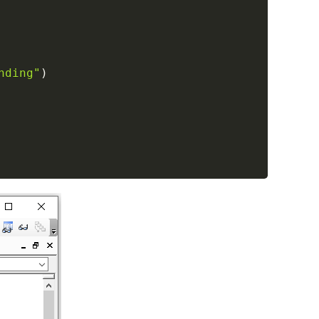
nding"
)