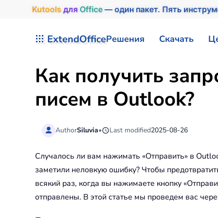
Kutools
для
Office
— один пакет. Пять инстру
Перейти к содержимому
ExtendOffice
Решения
Скачать
Ц
Как получить запр
писем в Outlook?
Author
Siluvia
•
Last modified
2025-08-26
Случалось ли вам нажимать «Отправить» в Outloo
заметили неловкую ошибку? Чтобы предотвратить
всякий раз, когда вы нажимаете кнопку «Отправи
отправлены. В этой статье мы проведем вас чер