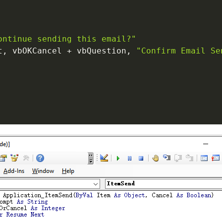
ontinue sending this email?"
t
,
 vbOKCancel 
+
 vbQuestion
,
"Confirm Email Se