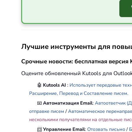
Лучшие инструменты для повыш
Срочные новости: бесплатная версия K
Оцените обновленный Kutools для Outloo
🤖
Kutools AI
:
Использует передовые техн
Расширение, Перевод и Составление писем.
📧
Автоматизация Email
:
Автоответчик (Д
отправке писем
/
Автоматическое перенапра
несколькими получателями на отдельные пи
📨
Управление Email
:
Отозвать письмо
/
Б