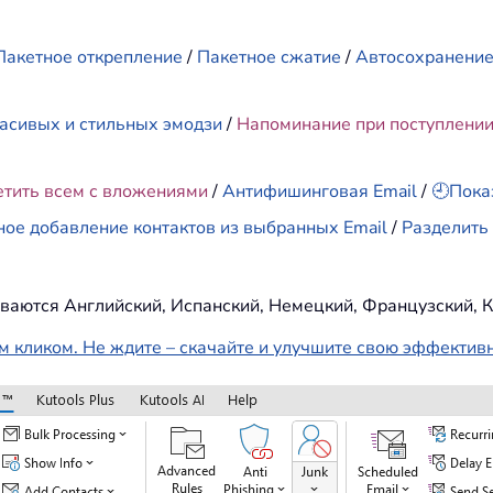
Пакетное открепление
/
Пакетное сжатие
/
Автосохранени
асивых и стильных эмодзи
/
Напоминание при поступлени
етить всем с вложениями
/
Антифишинговая Email
/
🕘Пока
ное добавление контактов из выбранных Email
/
Разделить 
ваются Английский, Испанский, Немецкий, Французский, К
м кликом. Не ждите – скачайте и улучшите свою эффектив