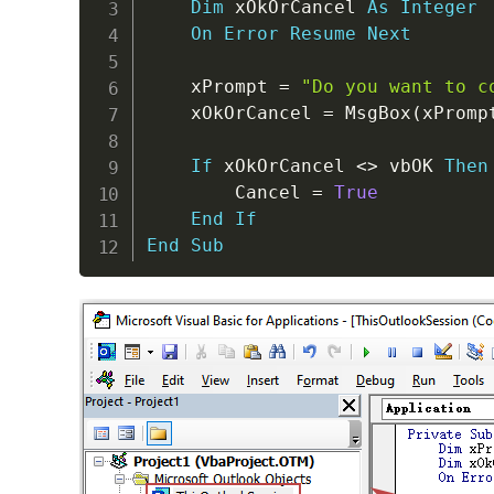
Dim
 xOkOrCancel 
As
Integer
On
Error
Resume
Next
    xPrompt 
=
"Do you want to c
    xOkOrCancel 
=
 MsgBox
(
xPromp
If
 xOkOrCancel 
<
>
 vbOK 
Then
        Cancel 
=
True
End
If
End
Sub