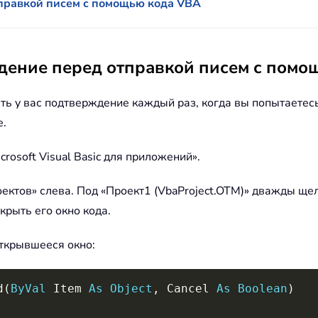
правкой писем с помощью кода VBA
дение перед отправкой писем с помо
ь у вас подтверждение каждый раз, когда вы попытаетесь
е.
crosoft Visual Basic для приложений».
ектов» слева. Под «Проект1 (VbaProject.OTM)» дважды щел
крыть его окно кода.
открывшееся окно:
d
(
ByVal
 Item 
As
Object
,
 Cancel 
As
Boolean
)