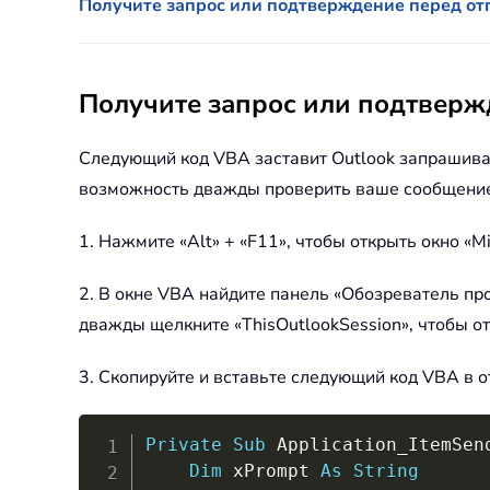
Получите запрос или подтверждение перед от
Получите запрос или подтверж
Следующий код VBA заставит Outlook запрашиват
возможность дважды проверить ваше сообщени
1. Нажмите «Alt» + «F11», чтобы открыть окно «Mi
2. В окне VBA найдите панель «Обозреватель про
дважды щелкните «ThisOutlookSession», чтобы от
3. Скопируйте и вставьте следующий код VBA в 
Private
Sub
 Application_ItemSen
Dim
 xPrompt 
As
String