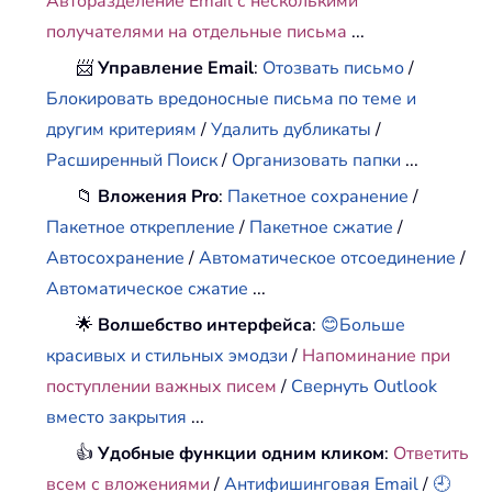
Авторазделение Email с несколькими
получателями на отдельные письма
...
📨
Управление Email
:
Отозвать письмо
/
Блокировать вредоносные письма по теме и
другим критериям
/
Удалить дубликаты
/
Расширенный Поиск
/
Организовать папки
...
📁
Вложения Pro
:
Пакетное сохранение
/
Пакетное открепление
/
Пакетное сжатие
/
Автосохранение
/
Автоматическое отсоединение
/
Автоматическое сжатие
...
🌟
Волшебство интерфейса
:
😊Больше
красивых и стильных эмодзи
/
Напоминание при
поступлении важных писем
/
Свернуть Outlook
вместо закрытия
...
👍
Удобные функции одним кликом
:
Ответить
всем с вложениями
/
Антифишинговая Email
/
🕘