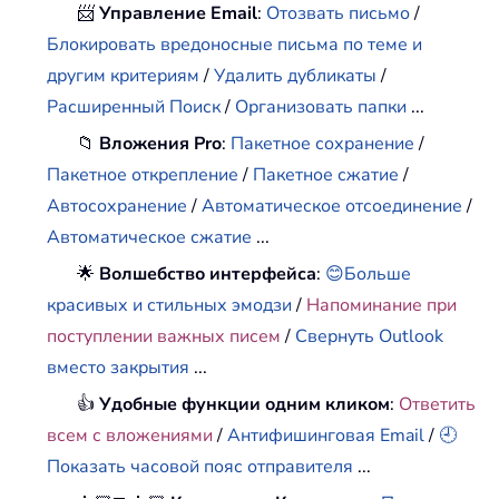
📨
Управление Email
:
Отозвать письмо
/
Блокировать вредоносные письма по теме и
другим критериям
/
Удалить дубликаты
/
Расширенный Поиск
/
Организовать папки
...
📁
Вложения Pro
:
Пакетное сохранение
/
Пакетное открепление
/
Пакетное сжатие
/
Автосохранение
/
Автоматическое отсоединение
/
Автоматическое сжатие
...
🌟
Волшебство интерфейса
:
😊Больше
красивых и стильных эмодзи
/
Напоминание при
поступлении важных писем
/
Свернуть Outlook
вместо закрытия
...
👍
Удобные функции одним кликом
:
Ответить
всем с вложениями
/
Антифишинговая Email
/
🕘
Показать часовой пояс отправителя
...