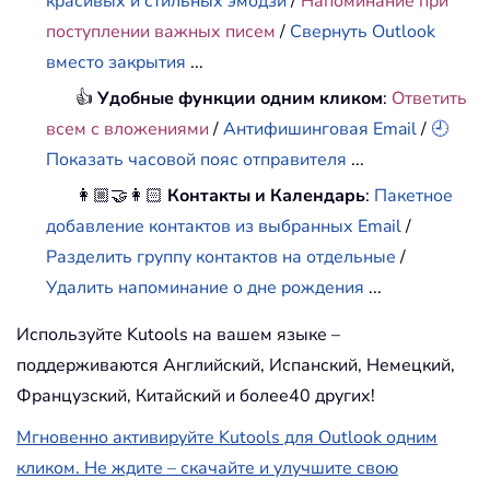
красивых и стильных эмодзи
/
Напоминание при
поступлении важных писем
/
Свернуть Outlook
вместо закрытия
...
👍
Удобные функции одним кликом
:
Ответить
всем с вложениями
/
Антифишинговая Email
/
🕘
Показать часовой пояс отправителя
...
👩🏼‍🤝‍👩🏻
Контакты и Календарь
:
Пакетное
добавление контактов из выбранных Email
/
Разделить группу контактов на отдельные
/
Удалить напоминание о дне рождения
...
Используйте Kutools на вашем языке –
поддерживаются Английский, Испанский, Немецкий,
Французский, Китайский и более40 других!
Мгновенно активируйте Kutools для Outlook одним
кликом. Не ждите – скачайте и улучшите свою