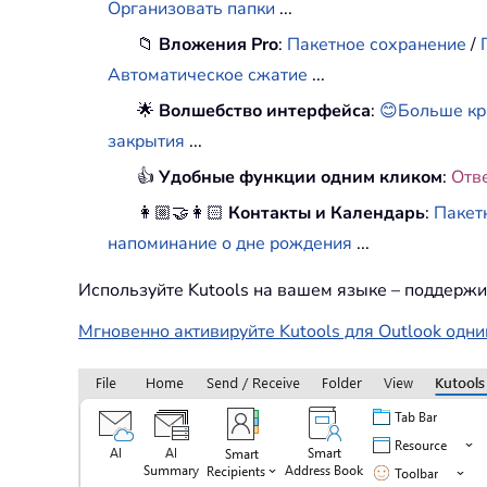
Организовать папки
...
📁
Вложения Pro
:
Пакетное сохранение
/
Автоматическое сжатие
...
🌟
Волшебство интерфейса
:
😊Больше кр
закрытия
...
👍
Удобные функции одним кликом
:
Отв
👩🏼‍🤝‍👩🏻
Контакты и Календарь
:
Пакет
напоминание о дне рождения
...
Используйте Kutools на вашем языке – поддержи
Мгновенно активируйте Kutools для Outlook одни