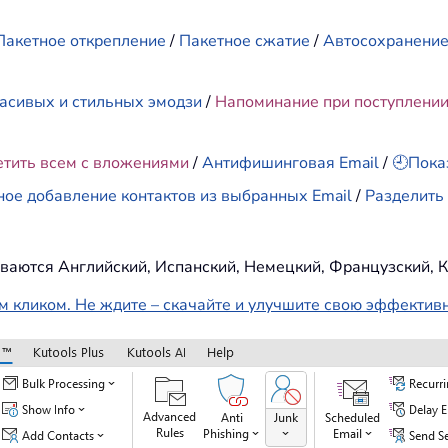
Пакетное открепление
/
Пакетное сжатие
/
Автосохранени
асивых и стильных эмодзи
/
Напоминание при поступлени
етить всем с вложениями
/
Антифишинговая Email
/
🕘Пока
ное добавление контактов из выбранных Email
/
Разделить 
ваются Английский, Испанский, Немецкий, Французский, К
м кликом. Не ждите – скачайте и улучшите свою эффектив