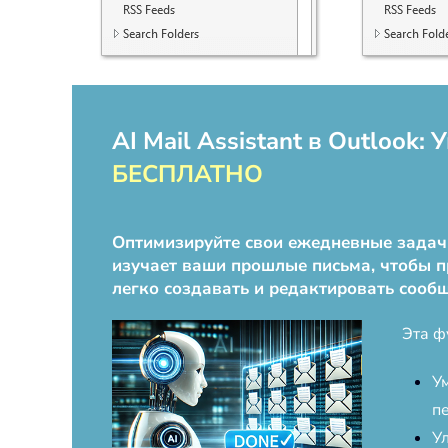
AI Mail Assistant в Outlook
БЕСПЛАТНО
Оптимизируйте свои ежедневные задачи 
изучает ваши прошлые письма, чтобы п
легко создавать и редактировать сооб
Эта ф
У
п
У