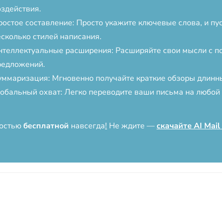
оздействия.
ростое составление: Просто укажите ключевые слова, и пу
есколько стилей написания.
нтеллектуальные расширения: Расширяйте свои мысли с 
редложений.
уммаризация: Мгновенно получайте краткие обзоры длинн
лобальный охват: Легко переводите ваши письма на любой 
ностью
бесплатной
навсегда
!
Не ждите —
скачайте AI Mail