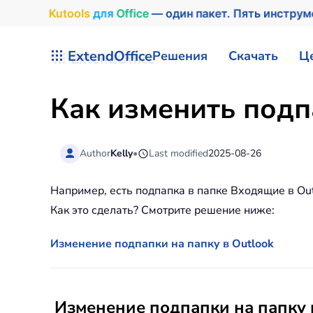
Kutools
для
Office
— один пакет. Пять инстру
Перейти к содержимому
ExtendOffice
Решения
Скачать
Ц
Как изменить подпа
Author
Kelly
•
Last modified
2025-08-26
Например, есть подпапка в папке Входящие в Out
Как это сделать? Смотрите решение ниже:
Изменение подпапки на папку в Outlook
Изменение подпапки на папку 