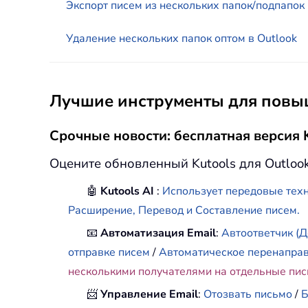
Экспорт писем из нескольких папок/подпапок в
Удаление нескольких папок оптом в Outlook
Лучшие инструменты для повыш
Срочные новости: бесплатная версия K
Оцените обновленный Kutools для Outloo
🤖
Kutools AI
:
Использует передовые техн
Расширение, Перевод и Составление писем.
📧
Автоматизация Email
:
Автоответчик (Д
отправке писем
/
Автоматическое перенапра
несколькими получателями на отдельные пи
📨
Управление Email
:
Отозвать письмо
/
Б