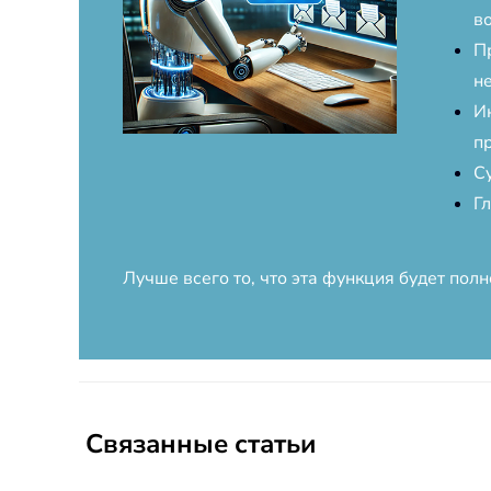
в
П
н
И
п
С
Г
Лучше всего то, что эта функция будет пол
Связанные статьи