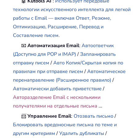
🤖
Kutools AI
:
Использует передовые
технологии искусственного интеллекта для легкой
работы с Email — включая Ответ, Резюме,
Оптимизацию, Расширение, Перевод и
Составление писем.
📧
Автоматизация Email
:
Автоответчик
(Доступно для POP и IMAP)
/
Запланировать
отправку писем
/
Авто Копия/Скрытая копия по
правилам при отправке писем
/
Автоматическое
перенаправление (Расширенное правило)
/
Автоматически добавить приветствие
/
Авторазделение Email с несколькими
получателями на отдельные письма
...
📨
Управление Email
:
Отозвать письмо
/
Блокировать вредоносные письма по теме и
другим критериям
/
Удалить дубликаты
/