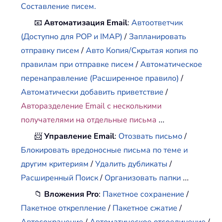
Составление писем.
📧
Автоматизация Email
:
Автоответчик
(Доступно для POP и IMAP)
/
Запланировать
отправку писем
/
Авто Копия/Скрытая копия по
правилам при отправке писем
/
Автоматическое
перенаправление (Расширенное правило)
/
Автоматически добавить приветствие
/
Авторазделение Email с несколькими
получателями на отдельные письма
...
📨
Управление Email
:
Отозвать письмо
/
Блокировать вредоносные письма по теме и
другим критериям
/
Удалить дубликаты
/
Расширенный Поиск
/
Организовать папки
...
📁
Вложения Pro
:
Пакетное сохранение
/
Пакетное открепление
/
Пакетное сжатие
/
Автосохранение
/
Автоматическое отсоединение
/