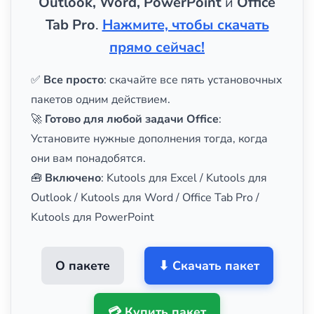
Outlook, Word, PowerPoint
и
Office
Tab Pro
.
Нажмите, чтобы скачать
прямо сейчас!
✅
Все просто
: скачайте все пять установочных
пакетов одним действием.
🚀
Готово для любой задачи Office
:
Установите нужные дополнения тогда, когда
они вам понадобятся.
🧰
Включено
: Kutools для Excel / Kutools для
Outlook / Kutools для Word / Office Tab Pro /
Kutools для PowerPoint
О пакете
⬇ Скачать пакет
💳 Купить пакет