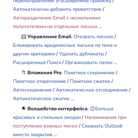
перенаправление (Расширенное правило)
/
Автоматически добавить приветствие
/
Авторазделение Email с несколькими
получателями на отдельные письма
...
📨
Управление Email
:
Отозвать письмо
/
Блокировать вредоносные письма по теме и
другим критериям
/
Удалить дубликаты
/
Расширенный Поиск
/
Организовать папки
...
📁
Вложения Pro
:
Пакетное сохранение
/
Пакетное открепление
/
Пакетное сжатие
/
Автосохранение
/
Автоматическое отсоединение
/
Автоматическое сжатие
...
🌟
Волшебство интерфейса
:
😊Больше
красивых и стильных эмодзи
/
Напоминание при
поступлении важных писем
/
Свернуть Outlook
вместо закрытия
...