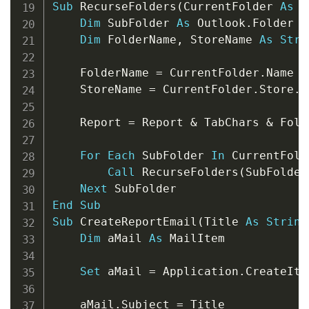
Sub
 RecurseFolders
(
CurrentFolder 
As
 O
Dim
 SubFolder 
As
 Outlook
.
Folder

Dim
 FolderName
,
 StoreName 
As
Stri
    FolderName 
=
 CurrentFolder
.
Name

    StoreName 
=
 CurrentFolder
.
Store
.
D
    Report 
=
 Report 
&
 TabChars 
&
 Fold
For
Each
 SubFolder 
In
 CurrentFold
Call
 RecurseFolders
(
SubFolder
Next
End
Sub
Sub
 CreateReportEmail
(
Title 
As
String
Dim
 aMail 
As
 MailItem

Set
 aMail 
=
 Application
.
CreateIte
    aMail
.
Subject 
=
 Title
