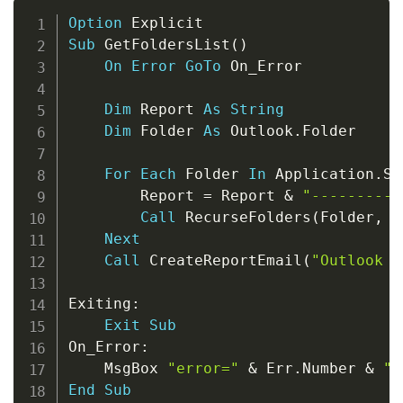
Copy
Option
Sub
 GetFoldersList
(
)
On
Error
GoTo
 On_Error

Dim
 Report 
As
String
Dim
 Folder 
As
 Outlook
.
Folder

For
Each
 Folder 
In
 Application
.
Se
        Report 
=
 Report 
&
"----------
Call
 RecurseFolders
(
Folder
,
"
Next
Call
 CreateReportEmail
(
"Outlook F
Exiting
:
Exit
Sub
On_Error
:
    MsgBox 
"error="
&
 Err
.
Number 
&
" 
End
Sub