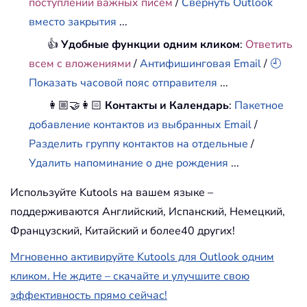
поступлении важных писем
/
Свернуть Outlook
вместо закрытия
...
👍
Удобные функции одним кликом
:
Ответить
всем с вложениями
/
Антифишинговая Email
/
🕘
Показать часовой пояс отправителя
...
👩🏼‍🤝‍👩🏻
Контакты и Календарь
:
Пакетное
добавление контактов из выбранных Email
/
Разделить группу контактов на отдельные
/
Удалить напоминание о дне рождения
...
Используйте Kutools на вашем языке –
поддерживаются Английский, Испанский, Немецкий,
Французский, Китайский и более40 других!
Мгновенно активируйте Kutools для Outlook одним
кликом. Не ждите – скачайте и улучшите свою
эффективность прямо сейчас!