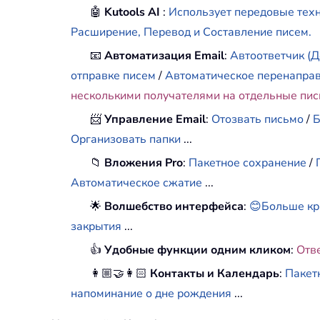
🤖
Kutools AI
:
Использует передовые техн
Расширение, Перевод и Составление писем.
📧
Автоматизация Email
:
Автоответчик (Д
отправке писем
/
Автоматическое перенапра
несколькими получателями на отдельные пи
📨
Управление Email
:
Отозвать письмо
/
Б
Организовать папки
...
📁
Вложения Pro
:
Пакетное сохранение
/
Автоматическое сжатие
...
🌟
Волшебство интерфейса
:
😊Больше кр
закрытия
...
👍
Удобные функции одним кликом
:
Отв
👩🏼‍🤝‍👩🏻
Контакты и Календарь
:
Пакет
напоминание о дне рождения
...