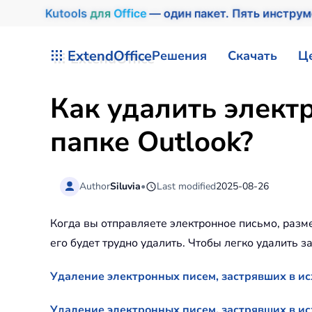
Kutools
для
Office
— один пакет. Пять инстру
Перейти к содержимому
ExtendOffice
Решения
Скачать
Ц
Как удалить элект
папке Outlook?
Author
Siluvia
•
Last modified
2025-08-26
Когда вы отправляете электронное письмо, разме
его будет трудно удалить. Чтобы легко удалить 
Удаление электронных писем, застрявших в и
Удаление электронных писем, застрявших в ис