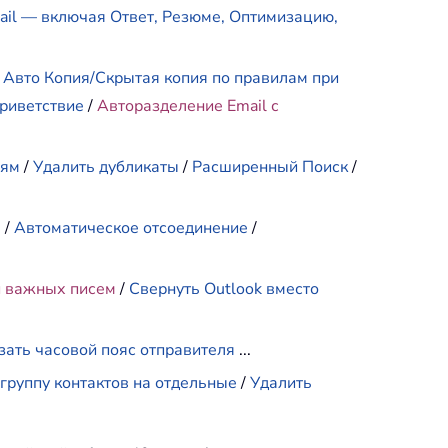
mail — включая Ответ, Резюме, Оптимизацию,
/
Авто Копия/Скрытая копия по правилам при
риветствие
/
Авторазделение Email с
иям
/
Удалить дубликаты
/
Расширенный Поиск
/
е
/
Автоматическое отсоединение
/
и важных писем
/
Свернуть Outlook вместо
зать часовой пояс отправителя
...
группу контактов на отдельные
/
Удалить