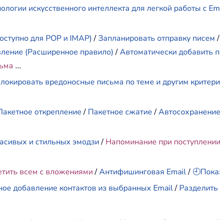
ологии искусственного интеллекта для легкой работы с E
оступно для POP и IMAP)
/
Запланировать отправку писем
вление (Расширенное правило)
/
Автоматически добавить п
сьма
...
локировать вредоносные письма по теме и другим критер
Пакетное открепление
/
Пакетное сжатие
/
Автосохранени
асивых и стильных эмодзи
/
Напоминание при поступлени
етить всем с вложениями
/
Антифишинговая Email
/
🕘Пока
ное добавление контактов из выбранных Email
/
Разделить 