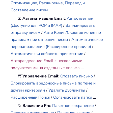
Оптимизацию, Расширение, Перевод и
Составление писем.
📧
Автоматизация Email
:
Автоответчик
(Доступно для POP и IMAP)
/
Запланировать
отправку писем
/
Авто Копия/Скрытая копия по
правилам при отправке писем
/
Автоматическое
перенаправление (Расширенное правило)
/
Автоматически добавить приветствие
/
Авторазделение Email с несколькими
получателями на отдельные письма
...
📨
Управление Email
:
Отозвать письмо
/
Блокировать вредоносные письма по теме и
другим критериям
/
Удалить дубликаты
/
Расширенный Поиск
/
Организовать папки
...
📁
Вложения Pro
:
Пакетное сохранение
/
Пакетное открепление
/
Пакетное сжатие
/