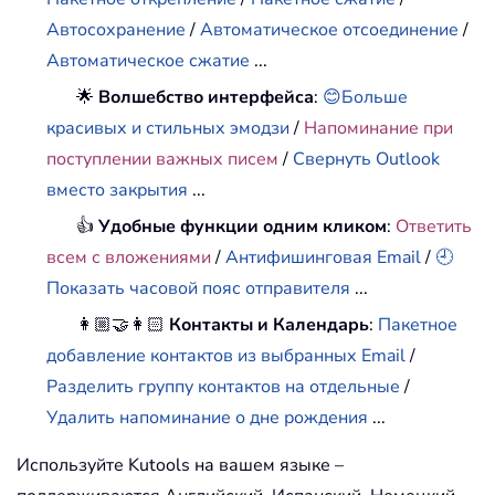
Автосохранение
/
Автоматическое отсоединение
/
Автоматическое сжатие
...
🌟
Волшебство интерфейса
:
😊Больше
красивых и стильных эмодзи
/
Напоминание при
поступлении важных писем
/
Свернуть Outlook
вместо закрытия
...
👍
Удобные функции одним кликом
:
Ответить
всем с вложениями
/
Антифишинговая Email
/
🕘
Показать часовой пояс отправителя
...
👩🏼‍🤝‍👩🏻
Контакты и Календарь
:
Пакетное
добавление контактов из выбранных Email
/
Разделить группу контактов на отдельные
/
Удалить напоминание о дне рождения
...
Используйте Kutools на вашем языке –