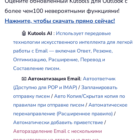
Оцените обновленный Kutools для Outlook с
более чем100 невероятными функциями!
Нажмите, чтобы скачать прямо сейчас!
🤖
Kutools AI
:
Использует передовые
технологии искусственного интеллекта для легкой
работы с Email — включая Ответ, Резюме,
Оптимизацию, Расширение, Перевод и
Составление писем.
📧
Автоматизация Email
:
Автоответчик
(Доступно для POP и IMAP)
/
Запланировать
отправку писем
/
Авто Копия/Скрытая копия по
правилам при отправке писем
/
Автоматическое
перенаправление (Расширенное правило)
/
Автоматически добавить приветствие
/
Авторазделение Email с несколькими