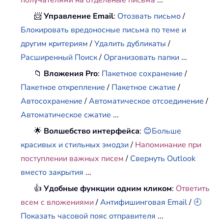
получателями на отдельные письма
...
📨
Управление Email
:
Отозвать письмо
/
Блокировать вредоносные письма по теме и
другим критериям
/
Удалить дубликаты
/
Расширенный Поиск
/
Организовать папки
...
📁
Вложения Pro
:
Пакетное сохранение
/
Пакетное открепление
/
Пакетное сжатие
/
Автосохранение
/
Автоматическое отсоединение
/
Автоматическое сжатие
...
🌟
Волшебство интерфейса
:
😊Больше
красивых и стильных эмодзи
/
Напоминание при
поступлении важных писем
/
Свернуть Outlook
вместо закрытия
...
👍
Удобные функции одним кликом
:
Ответить
всем с вложениями
/
Антифишинговая Email
/
🕘
Показать часовой пояс отправителя
...