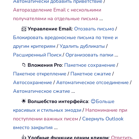
Автоматически добавить приветствие
/
Авторазделение Email с несколькими
получателями на отдельные письма
...
📨
Управление Email
:
Отозвать письмо
/
Блокировать вредоносные письма по теме и
другим критериям
/
Удалить дубликаты
/
Расширенный Поиск
/
Организовать папки
...
📁
Вложения Pro
:
Пакетное сохранение
/
Пакетное открепление
/
Пакетное сжатие
/
Автосохранение
/
Автоматическое отсоединение
/
Автоматическое сжатие
...
🌟
Волшебство интерфейса
:
😊Больше
красивых и стильных эмодзи
/
Напоминание при
поступлении важных писем
/
Свернуть Outlook
вместо закрытия
...
👍
Удобные функции одним кликом
:
Ответить