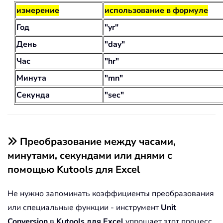
измерение
использование в формуле
Год
"yr"
День
"day"
Час
"hr"
Минута
"mn"
Секунда
"sec"
Преобразование между часами,
минутами, секундами или днями с
помощью Kutools для Excel
Не нужно запоминать коэффициенты преобразования
или специальные функции - инструмент
Unit
Conversion
в
Kutools для Excel
упрощает этот процесс