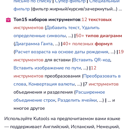
письмо по списку
|
Супер фильтр
|
Специальный
фильтр
(фильтр жирный/курсив/зачеркнутый...) ...
Топ15 наборов инструментов
:
12
текстовых
инструментов
(
Добавить текст
,
Удалить
определенные символы
, ...)
|
50+
типов диаграмм
(
Диаграмма Ганта
, ...)
|
40+ полезных
формул
(
Расчет возраста на основе даты рождения
, ...)
|
19
инструментов
для вставки (
Вставить QR-код
,
Вставить изображение по пути
, ...)
|
12
инструментов
преобразования (
Преобразовать в
слова
,
Конвертация валюты
, ...)
|
7
инструментов
объединения и разделения (
Расширенное
объединение строк
,
Разделить ячейки
, ...)
|
... и
многое другое
Используйте Kutools на предпочитаемом вами языке
— поддерживает Английский, Испанский, Немецкий,