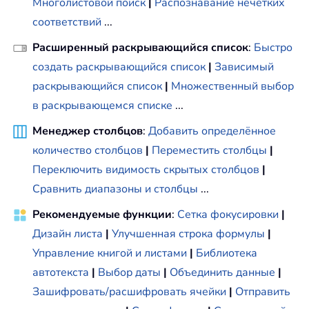
Многолистовой поиск
|
Распознавание нечетких
соответствий
...
Расширенный раскрывающийся список
:
Быстро
создать раскрывающийся список
|
Зависимый
раскрывающийся список
|
Множественный выбор
в раскрывающемся списке
...
Менеджер столбцов
:
Добавить определённое
количество столбцов
|
Переместить столбцы
|
Переключить видимость скрытых столбцов
|
Сравнить диапазоны и столбцы
...
Рекомендуемые функции
:
Сетка фокусировки
|
Дизайн листа
|
Улучшенная строка формулы
|
Управление книгой и листами
|
Библиотека
автотекста
|
Выбор даты
|
Объединить данные
|
Зашифровать/расшифровать ячейки
|
Отправить