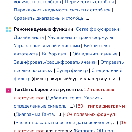
количество столбцов
|
Переместить столбцы
|
Переключить видимость скрытых столбцов
|
Сравнить диапазоны и столбцы
...
Рекомендуемые функции
:
Сетка фокусировки
|
Дизайн листа
|
Улучшенная строка формулы
|
Управление книгой и листами
|
Библиотека
автотекста
|
Выбор даты
|
Объединить данные
|
Зашифровать/расшифровать ячейки
|
Отправить
письмо по списку
|
Супер фильтр
|
Специальный
фильтр
(фильтр жирный/курсив/зачеркнутый...) ...
Топ15 наборов инструментов
:
12
текстовых
инструментов
(
Добавить текст
,
Удалить
определенные символы
, ...)
|
50+
типов диаграмм
(
Диаграмма Ганта
, ...)
|
40+ полезных
формул
(
Расчет возраста на основе даты рождения
, ...)
|
19
инструментов
для вставки (
Вставить QR-код
,