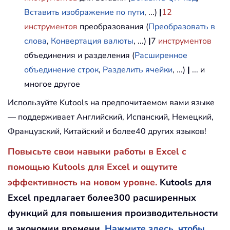
Вставить изображение по пути
, ...)
|
12
инструментов
преобразования (
Преобразовать в
слова
,
Конвертация валюты
, ...)
|
7
инструментов
объединения и разделения (
Расширенное
объединение строк
,
Разделить ячейки
, ...)
|
... и
многое другое
Используйте Kutools на предпочитаемом вами языке
— поддерживает Английский, Испанский, Немецкий,
Французский, Китайский и более40 других языков!
Повысьте свои навыки работы в Excel с
помощью Kutools для Excel и ощутите
эффективность на новом уровне.
Kutools для
Excel предлагает более300 расширенных
функций для повышения производительности
и экономии времени.
Нажмите здесь, чтобы