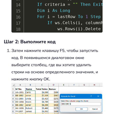
If
 criteria 
=
""
Then
Exit
Sub
Dim
 i 
As
Long
For
 i 
=
 lastRow 
To
1
Step
-
1
If
 ws
.
Cells
(
i
,
 columnRange
            ws
.
Rows
(
i
)
.
Delete

End
If
Шаг 2: Выполните код
Next
End
Sub
Затем нажмите клавишу F5, чтобы запустить
код. В появившемся диалоговом окне
выберите столбец, где вы хотите удалить
строки на основе определенного значения, и
нажмите кнопку OK.