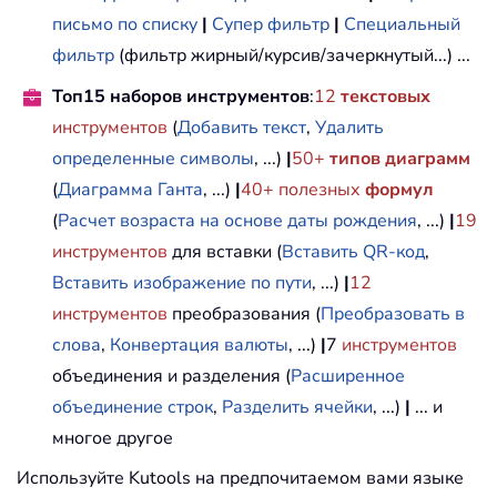
письмо по списку
|
Супер фильтр
|
Специальный
фильтр
(фильтр жирный/курсив/зачеркнутый...) ...
Топ15 наборов инструментов
:
12
текстовых
инструментов
(
Добавить текст
,
Удалить
определенные символы
, ...)
|
50+
типов диаграмм
(
Диаграмма Ганта
, ...)
|
40+ полезных
формул
(
Расчет возраста на основе даты рождения
, ...)
|
19
инструментов
для вставки (
Вставить QR-код
,
Вставить изображение по пути
, ...)
|
12
инструментов
преобразования (
Преобразовать в
слова
,
Конвертация валюты
, ...)
|
7
инструментов
объединения и разделения (
Расширенное
объединение строк
,
Разделить ячейки
, ...)
|
... и
многое другое
Используйте Kutools на предпочитаемом вами языке