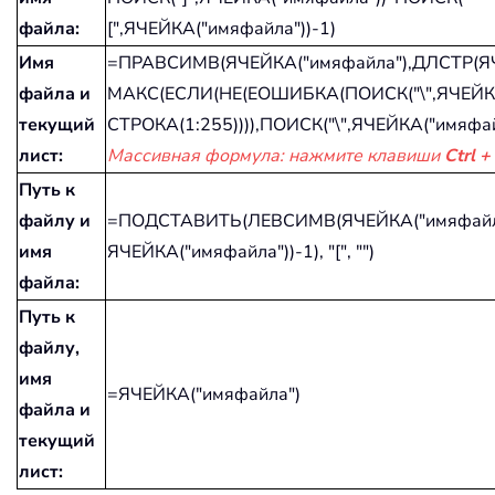
файла:
[",ЯЧЕЙКА("имяфайла"))-1)
Имя
=ПРАВСИМВ(ЯЧЕЙКА("имяфайла"),ДЛСТР(ЯЧ
файла и
МАКС(ЕСЛИ(НЕ(ЕОШИБКА(ПОИСК("\",ЯЧЕЙКА
текущий
СТРОКА(1:255)))),ПОИСК("\",ЯЧЕЙКА("имяфай
лист:
Массивная формула: нажмите клавиши
Ctrl +
Путь к
файлу и
=ПОДСТАВИТЬ(ЛЕВСИМВ(ЯЧЕЙКА("имяфайла"
имя
ЯЧЕЙКА("имяфайла"))-1), "[", "")
файла:
Путь к
файлу,
имя
=ЯЧЕЙКА("имяфайла")
файла и
текущий
лист: