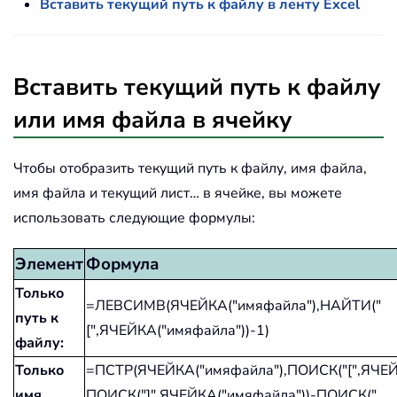
Вставить текущий путь к файлу в ленту Excel
Вставить текущий путь к файлу
или имя файла в ячейку
Чтобы отобразить текущий путь к файлу, имя файла,
имя файла и текущий лист… в ячейке, вы можете
использовать следующие формулы:
Элемент
Формула
Только
=ЛЕВСИМВ(ЯЧЕЙКА("имяфайла"),НАЙТИ("
путь к
[",ЯЧЕЙКА("имяфайла"))-1)
файлу:
Только
=ПСТР(ЯЧЕЙКА("имяфайла"),ПОИСК("[",ЯЧЕЙ
имя
ПОИСК("]",ЯЧЕЙКА("имяфайла"))-ПОИСК("