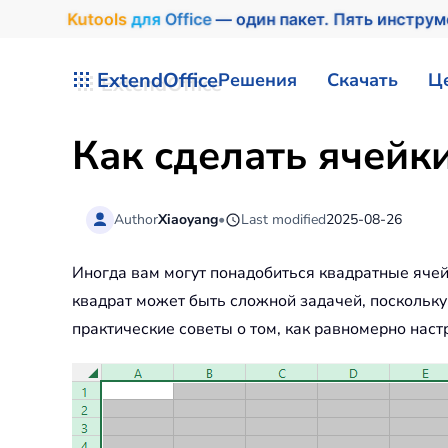
Kutools
для
Office
— один пакет. Пять инстру
Перейти к содержимому
ExtendOffice
Решения
Скачать
Ц
Как сделать ячейк
Author
Xiaoyang
•
Last modified
2025-08-26
Иногда вам могут понадобиться квадратные ячей
квадрат может быть сложной задачей, поскольку
практические советы о том, как равномерно наст