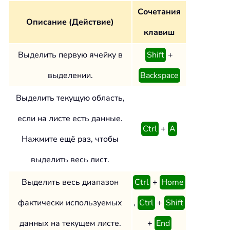
Сочетания
Описание (Действие)
клавиш
Выделить первую ячейку в
Shift
+
выделении.
Backspace
Выделить текущую область,
если на листе есть данные.
Ctrl
+
A
Нажмите ещё раз, чтобы
выделить весь лист.
Выделить весь диапазон
Ctrl
+
Home
фактически используемых
,
Ctrl
+
Shift
данных на текущем листе.
+
End