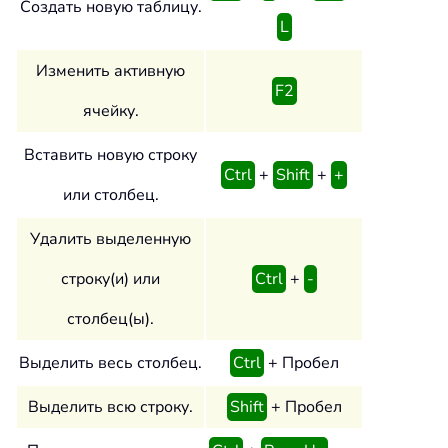
Создать новую таблицу.
L
Изменить активную
F2
ячейку.
Вставить новую строку
Ctrl
+
Shift
+
+
или столбец.
Удалить выделенную
строку(и) или
Ctrl
+
-
столбец(ы).
Выделить весь столбец.
Ctrl
+ Пробел
Выделить всю строку.
Shift
+ Пробел