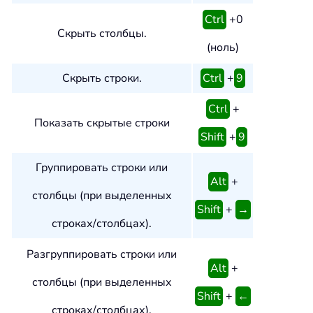
Ctrl
+0
Скрыть столбцы.
(ноль)
Скрыть строки.
Ctrl
+
9
Ctrl
+
Показать скрытые строки
Shift
+
9
Группировать строки или
Alt
+
столбцы (при выделенных
Shift
+
→
строках/столбцах).
Разгруппировать строки или
Alt
+
столбцы (при выделенных
Shift
+
←
строках/столбцах).