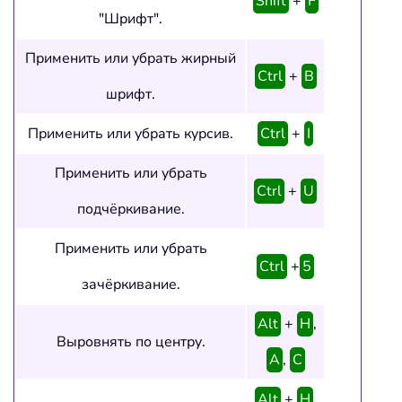
Shift
+
F
"Шрифт".
Применить или убрать жирный
Ctrl
+
B
шрифт.
Применить или убрать курсив.
Ctrl
+
I
Применить или убрать
Ctrl
+
U
подчёркивание.
Применить или убрать
Ctrl
+
5
зачёркивание.
Alt
+
H
,
Выровнять по центру.
A
,
C
Alt
+
H
,