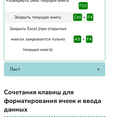
Развернуть окно текущей книги.
F10
Закрыть текущую книгу.
Ctrl
+
F4
Закрыть Excel (при открытых
книгах закрывается только
Alt
+
F4
текущая книга).
Лист
Сочетания клавиш для
форматирования ячеек и ввода
данных