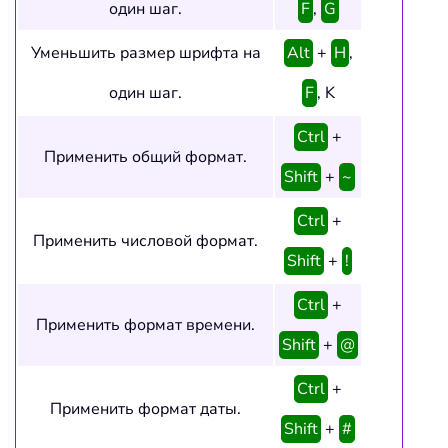
один шаг.
F
,
G
Уменьшить размер шрифта на
Alt
+
H
,
один шаг.
F
, K
Ctrl
+
Применить общий формат.
Shift
+
~
Ctrl
+
Применить числовой формат.
Shift
+
!
Ctrl
+
Применить формат времени.
Shift
+
@
Ctrl
+
Применить формат даты.
Shift
+
#