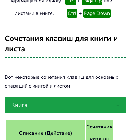
Перемещаться между
Ctrl
+
Page Up
или
листами в книге.
Ctrl
+
Page Down
Сочетания клавиш для книги и
листа
Вот некоторые сочетания клавиш для основных
операций с книгой и листом:
Книга
Сочетания
Описание (Действие)
клавиш