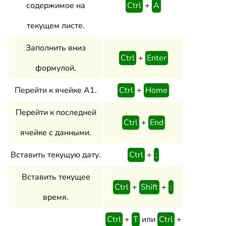
содержимое на
Ctrl
+
A
текущем листе.
Заполнить вниз
Ctrl
+
Enter
формулой.
Перейти к ячейке A1.
Ctrl
+
Home
Перейти к последней
Ctrl
+
End
ячейке с данными.
Вставить текущую дату.
Ctrl
+
;
Вставить текущее
Ctrl
+
Shift
+
:
время.
Ctrl
+
T
или
Ctrl
+