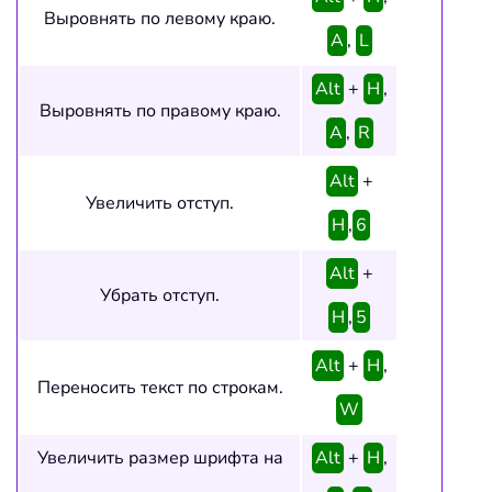
Выровнять по левому краю.
A
,
L
Alt
+
H
,
Выровнять по правому краю.
A
,
R
Alt
+
Увеличить отступ.
H
,
6
Alt
+
Убрать отступ.
H
,
5
Alt
+
H
,
Переносить текст по строкам.
W
Увеличить размер шрифта на
Alt
+
H
,