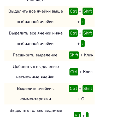
Выделить все ячейки выше
Ctrl
+
Shift
выбранной ячейки.
+
↑
Выделить все ячейки ниже
Ctrl
+
Shift
выбранной ячейки.
+
↓
Расширить выделение.
Shift
+ Клик
Добавить к выделению
Ctrl
+ Клик
несмежные ячейки.
Выделить ячейки с
Ctrl
+
Shift
комментариями.
+ O
Выделить только видимые
Alt
+
;