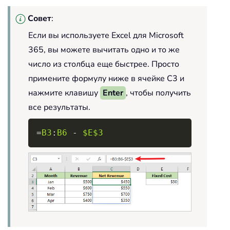
Совет
:
Если вы используете Excel для Microsoft
365, вы можете вычитать одно и то же
число из столбца еще быстрее. Просто
примените формулу ниже в ячейке C3 и
нажмите клавишу
Enter
, чтобы получить
все результаты.
Copy
=
B3
:
B6
-
$E$3