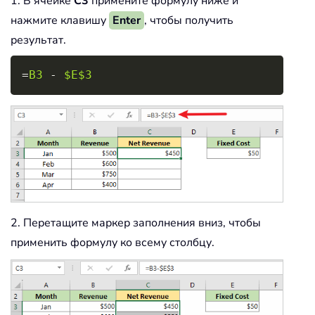
1. В ячейке
C3
примените формулу ниже и
нажмите клавишу
Enter
, чтобы получить
результат.
Copy
=
B3
-
$E$3
2. Перетащите маркер заполнения вниз, чтобы
применить формулу ко всему столбцу.