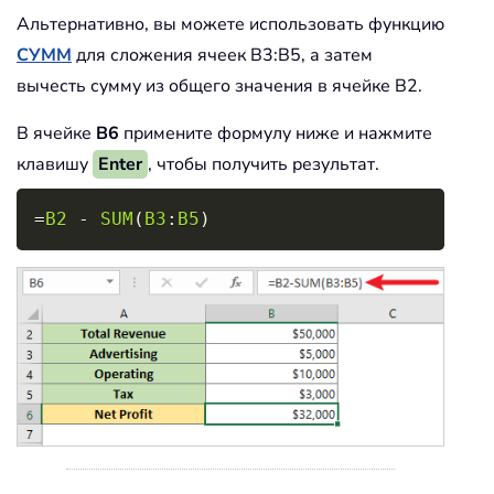
Альтернативно, вы можете использовать функцию
СУММ
для сложения ячеек B3:B5, а затем
вычесть сумму из общего значения в ячейке B2.
В ячейке
B6
примените формулу ниже и нажмите
клавишу
Enter
, чтобы получить результат.
Copy
=
B2
-
SUM
(
B3
:
B5
)