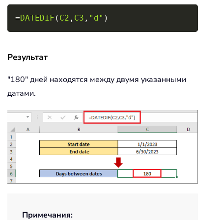
Copy
=
DATEDIF
(
C2
,
C3
,
"d"
)
Результат
"180" дней находятся между двумя указанными
датами.
Примечания: