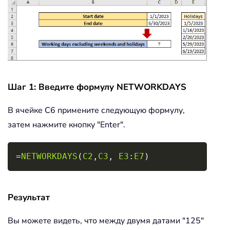
Шаг 1: Введите формулу NETWORKDAYS
В ячейке C6 примените следующую формулу,
затем нажмите кнопку "Enter".
Copy
=
NETWORKDAYS
(
C2
,
C3
,
E3
:
E7
)
Результат
Вы можете видеть, что между двумя датами "125"