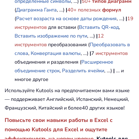
определенные символы
, ...)
|
50+
типов диаграмм
(
Диаграмма Ганта
, ...)
|
40+ полезных
формул
(
Расчет возраста на основе даты рождения
, ...)
|
19
инструментов
для вставки (
Вставить QR-код
,
Вставить изображение по пути
, ...)
|
12
инструментов
преобразования (
Преобразовать в
слова
,
Конвертация валюты
, ...)
|
7
инструментов
объединения и разделения (
Расширенное
объединение строк
,
Разделить ячейки
, ...)
|
... и
многое другое
Используйте Kutools на предпочитаемом вами языке
— поддерживает Английский, Испанский, Немецкий,
Французский, Китайский и более40 других языков!
Повысьте свои навыки работы в Excel с
помощью Kutools для Excel и ощутите
эффективность на новом уровне.
Kutools для