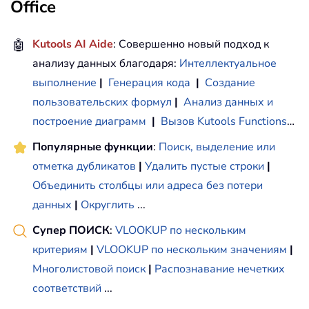
Office
🤖
Kutools AI Aide
: Совершенно новый подход к
анализу данных благодаря:
Интеллектуальное
выполнение
|
Генерация кода
|
Создание
пользовательских формул
|
Анализ данных и
построение диаграмм
|
Вызов Kutools Functions
…
Популярные функции
:
Поиск, выделение или
отметка дубликатов
|
Удалить пустые строки
|
Объединить столбцы или адреса без потери
данных
|
Округлить
...
Супер ПОИСК
:
VLOOKUP по нескольким
критериям
|
VLOOKUP по нескольким значениям
|
Многолистовой поиск
|
Распознавание нечетких
соответствий
...