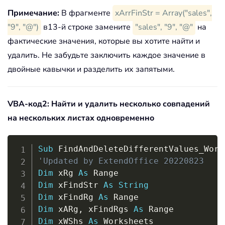
xBol 
=
False
Примечание:
В фрагменте
xArrFinStr = Array("sales",
For
Each
 xARg 
In
 xRg
.
Areas

Set
 xFindRg 
=
Nothing
"9", "@")
в13-й строке замените
"sales", "9", "@"
на
Set
 xFindRgs 
=
Nothing
фактические значения, которые вы хотите найти и
Set
 xURg 
=
 Application
.
Intersect
(
удалить. Не забудьте заключить каждое значение в
For
Each
 xFindRg 
In
 xURg

двойные кавычки и разделить их запятыми.
For
 xJ 
=
 LBound
(
xArrFinStr
)
T
If
 xFindRg
.
Text 
=
 xArrFin
                xBol 
=
True
VBA-код2: Найти и удалить несколько совпадений
If
 xFindRgs 
Is
Nothin
на нескольких листах одновременно
Set
 xFindRgs 
=
 xF
Else
Copy
Set
 xFindRgs 
=
 Ap
Sub
 FindAndDeleteDifferentValues_Work
End
If
'Updated by ExtendOffice 20220823
End
If
Dim
 xRg 
As
Next
Dim
 xFindStr 
As
String
Next
Dim
 xFindRg 
As
If
Not
 xFindRgs 
Is
Nothing
Then
Dim
 xARg
,
 xFindRgs 
As
        xFindRgs
.
ClearContents

Dim
 xWShs 
As