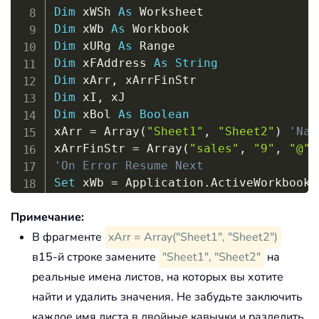
End
If
Dim
 xWSh 
As
Next
Dim
 xWb 
As
If
 xBol 
Then
Dim
 xURg 
As
    MsgBox 
"Successfully deleted."
Dim
 xFAddress 
As
String
Else
Dim
 xArr
,
     MsgBox 
"No results found."
Dim
 xI
,
End
If
Dim
 xBol 
As
Boolean
End
Sub
xArr 
=
 Array
(
"Sheet1"
,
"Sheet2"
)
'Nam
xArrFinStr 
=
 Array
(
"sales"
,
"9"
,
"@"
)
'On Error Resume Next
Set
 xWb 
=
 Application
.
ActiveWorkbook

xBol 
=
False
Примечание:
For
 xI 
=
 LBound
(
xArr
)
To
 UBound
(
xArr
)
Set
 xWSh 
=
 xWb
.
Worksheets
(
xArr
(
xI
В фрагменте
xArr = Array("Sheet1", "Sheet2")
Set
 xFindRg 
=
Nothing
в15-й строке замените
"Sheet1", "Sheet2"
на
    xWSh
.
Activate

реальные имена листов, на которых вы хотите
Set
 xFindRgs 
=
Nothing
найти и удалить значения. Не забудьте заключить
каждое имя листа в двойные кавычки и разделить