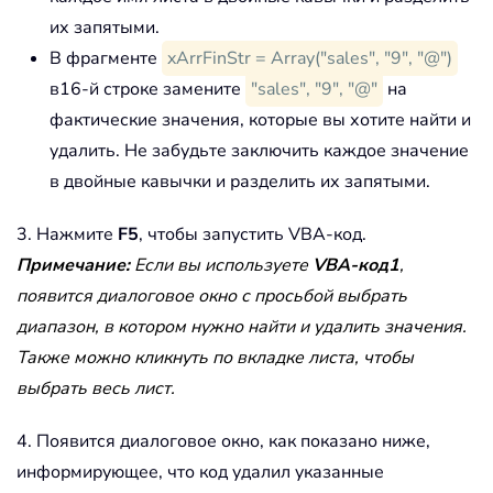
Set
 xURg 
=
 xWSh
.
UsedRange

их запятыми.
Set
 xFindRgs 
=
Nothing
For
Each
 xFindRg 
In
 xURg

В фрагменте
xArrFinStr = Array("sales", "9", "@")
For
 xJ 
=
 LBound
(
xArrFinStr
)
T
в16-й строке замените
"sales", "9", "@"
на
If
 xFindRg
.
Text 
=
 xArrFin
фактические значения, которые вы хотите найти и
                xBol 
=
True
удалить. Не забудьте заключить каждое значение
If
 xFindRgs 
Is
Nothin
в двойные кавычки и разделить их запятыми.
Set
 xFindRgs 
=
 xF
Else
3. Нажмите
F5
, чтобы запустить VBA-код.
Set
 xFindRgs 
=
 Ap
Примечание:
Если вы используете
VBA-код1
,
End
If
End
If
появится диалоговое окно с просьбой выбрать
Next
диапазон, в котором нужно найти и удалить значения.
Next
Также можно кликнуть по вкладке листа, чтобы
If
Not
 xFindRgs 
Is
Nothing
Then
выбрать весь лист.
        xFindRgs
.
ClearContents

End
If
4. Появится диалоговое окно, как показано ниже,
Next
информирующее, что код удалил указанные