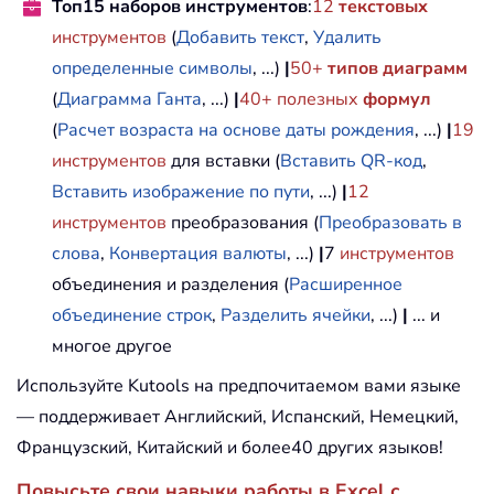
Топ15 наборов инструментов
:
12
текстовых
инструментов
(
Добавить текст
,
Удалить
определенные символы
, ...)
|
50+
типов диаграмм
(
Диаграмма Ганта
, ...)
|
40+ полезных
формул
(
Расчет возраста на основе даты рождения
, ...)
|
19
инструментов
для вставки (
Вставить QR-код
,
Вставить изображение по пути
, ...)
|
12
инструментов
преобразования (
Преобразовать в
слова
,
Конвертация валюты
, ...)
|
7
инструментов
объединения и разделения (
Расширенное
объединение строк
,
Разделить ячейки
, ...)
|
... и
многое другое
Используйте Kutools на предпочитаемом вами языке
— поддерживает Английский, Испанский, Немецкий,
Французский, Китайский и более40 других языков!
Повысьте свои навыки работы в Excel с