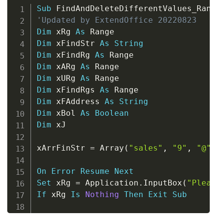
Copy
Sub
 FindAndDeleteDifferentValues_Rang
'Updated by ExtendOffice 20220823
Dim
 xRg 
As
Dim
 xFindStr 
As
String
Dim
 xFindRg 
As
Dim
 xARg 
As
Dim
 xURg 
As
Dim
 xFindRgs 
As
Dim
 xFAddress 
As
String
Dim
 xBol 
As
Boolean
Dim
 xJ

xArrFinStr 
=
 Array
(
"sales"
,
"9"
,
"@"
)
On
Error
Resume
Next
Set
 xRg 
=
 Application
.
InputBox
(
"Pleas
If
 xRg 
Is
Nothing
Then
Exit
Sub