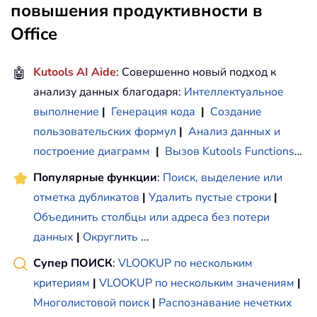
повышения продуктивности в
Office
🤖
Kutools AI Aide
: Совершенно новый подход к
анализу данных благодаря:
Интеллектуальное
выполнение
|
Генерация кода
|
Создание
пользовательских формул
|
Анализ данных и
построение диаграмм
|
Вызов Kutools Functions
…
Популярные функции
:
Поиск, выделение или
отметка дубликатов
|
Удалить пустые строки
|
Объединить столбцы или адреса без потери
данных
|
Округлить
...
Супер ПОИСК
:
VLOOKUP по нескольким
критериям
|
VLOOKUP по нескольким значениям
|
Многолистовой поиск
|
Распознавание нечетких