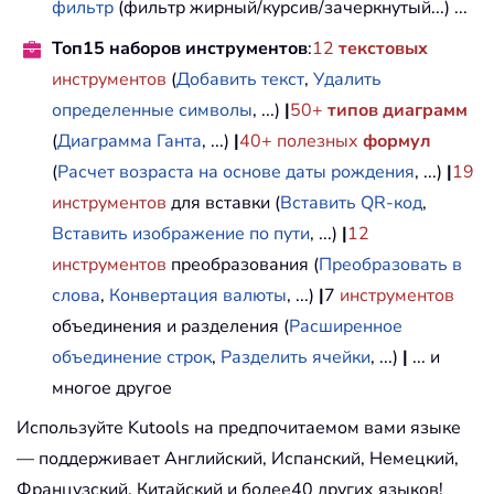
фильтр
(фильтр жирный/курсив/зачеркнутый...) ...
Топ15 наборов инструментов
:
12
текстовых
инструментов
(
Добавить текст
,
Удалить
определенные символы
, ...)
|
50+
типов диаграмм
(
Диаграмма Ганта
, ...)
|
40+ полезных
формул
(
Расчет возраста на основе даты рождения
, ...)
|
19
инструментов
для вставки (
Вставить QR-код
,
Вставить изображение по пути
, ...)
|
12
инструментов
преобразования (
Преобразовать в
слова
,
Конвертация валюты
, ...)
|
7
инструментов
объединения и разделения (
Расширенное
объединение строк
,
Разделить ячейки
, ...)
|
... и
многое другое
Используйте Kutools на предпочитаемом вами языке
— поддерживает Английский, Испанский, Немецкий,
Французский, Китайский и более40 других языков!