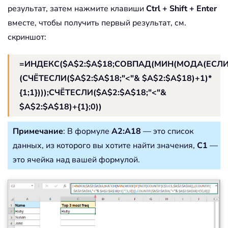
результат, затем нажмите клавиши
Ctrl + Shift + Enter
вместе, чтобы получить первый результат, см.
скриншот:
=ИНДЕКС($A$2:$A$18;СОВПАД(МИН(МОДА(ЕСЛИ(Н
(СЧЁТЕСЛИ($A$2:$A$18;"<"& $A$2:$A$18)+1)*
{1;1})));СЧЁТЕСЛИ($A$2:$A$18;"<"&
$A$2:$A$18)+{1};0))
Примечание
: В формуле
A2:A18
— это список
данных, из которого вы хотите найти значения,
C1
—
это ячейка над вашей формулой.