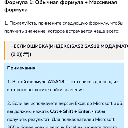
Формула 1: Обычная формула + Массивная
формула
1
. Пожалуйста, примените следующую формулу, чтобы
получить значение, которое встречается чаще всего:
=ЕСЛИОШИБКА(ИНДЕКС($A$2:$A$18;МОДА(MATCH
{0;0});""))
Примечания
:
1. В этой формуле
A2:A18
— это список данных, из
которого вы хотите найти значения.
2. Если вы используете версии Excel до Microsoft 365,
вы должны нажать
Ctrl + Shift + Enter
, чтобы
получить результат. Для пользователей Microsoft
365 и более новых версий Excel вы можете просто