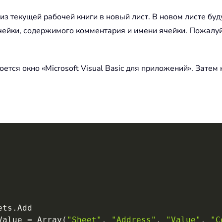
 текущей рабочей книги в новый лист. В новом листе буд
ячейки, содержимого комментария и имени ячейки. Пожалу
роется окно «Microsoft Visual Basic для приложений». Зате
ets
.
Add

Value 
=
 Array
(
"Sheet"
,
"Address"
,
"Value"
,
"C