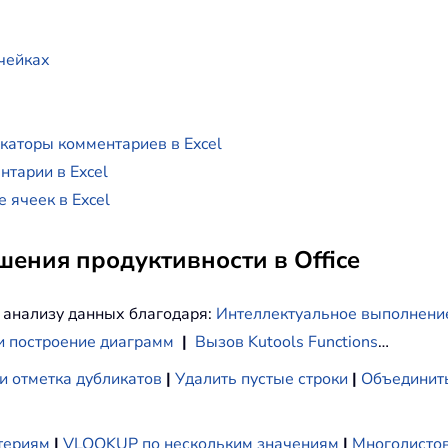
чейках
каторы комментариев в Excel
тарии в Excel
 ячеек в Excel
ения продуктивности в Office
 анализу данных благодаря:
Интеллектуальное выполнени
и построение диаграмм
|
Вызов Kutools Functions
…
и отметка дубликатов
|
Удалить пустые строки
|
Объединить
териям
|
VLOOKUP по нескольким значениям
|
Многолистов