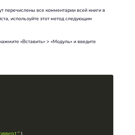
ут перечислены все комментарии всей книги в
йста, используйте этот метод следующим
м нажмите «Вставить» > «Модуль» и введите
Copy
omment"
)