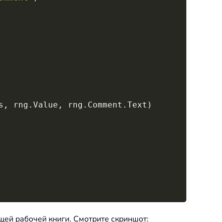
s
,
 rng
.
Value
,
 rng
.
Comment
.
Text
)
ущей рабочей книги. Смотрите скриншот: