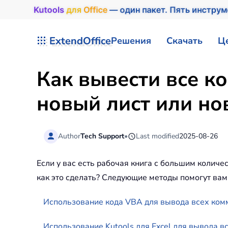
Kutools
для
Office
— один пакет. Пять инстру
Перейти к содержимому
ExtendOffice
Решения
Скачать
Ц
Как вывести все к
новый лист или нов
Author
Tech Support
•
Last modified
2025-08-26
Если у вас есть рабочая книга с большим количе
как это сделать? Следующие методы помогут вам 
Использование кода VBA для вывода всех комм
Использование Kutools для Excel для вывода в