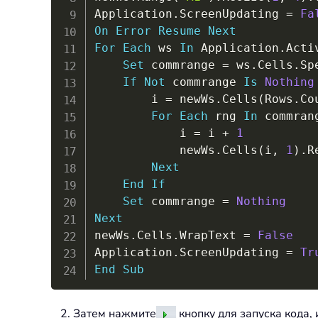
Application
.
ScreenUpdating 
=
Fa
On
Error
Resume
Next
For
Each
 ws 
In
 Application
.
Acti
Set
 commrange 
=
 ws
.
Cells
.
Sp
If
Not
 commrange 
Is
Nothing
        i 
=
 newWs
.
Cells
(
Rows
.
Co
For
Each
 rng 
In
 commrang
            i 
=
 i 
+
1
            newWs
.
Cells
(
i
,
1
)
.
R
Next
End
If
Set
 commrange 
=
Nothing
Next
newWs
.
Cells
.
WrapText 
=
False
Application
.
ScreenUpdating 
=
Tr
End
Sub
2. Затем нажмите
кнопку для запуска кода,