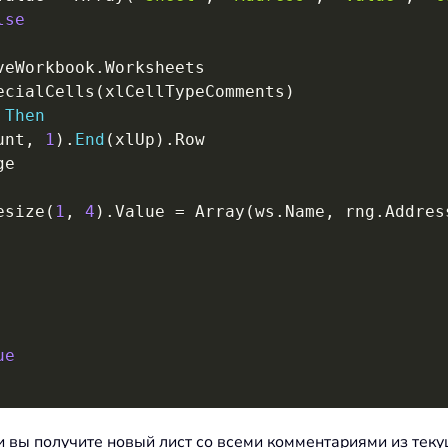
lse
veWorkbook
.
Worksheets

ecialCells
(
xlCellTypeComments
)
Then
unt
,
1
)
.
End
(
xlUp
)
.
Row

e

esize
(
1
,
4
)
.
Value 
=
 Array
(
ws
.
Name
,
 rng
.
Addres
ue
 и вы получите новый лист со всеми комментариями из тек