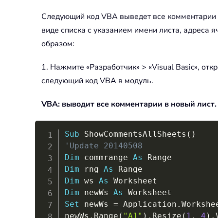
Следующий код VBA выведет все комментарии из
виде списка с указанием имени листа, адреса 
образом:
1. Нажмите «Разработчик» > «Visual Basic», отк
следующий код VBA в модуль.
VBA: выводит все комментарии в новый лист.
Sub
 ShowCommentsAllSheets
(
)
'Update 20140508
Dim
 commrange 
As
Dim
 rng 
As
Dim
 ws 
As
Dim
 newWs 
As
Set
 newWs 
=
 Application
.
Workshe
newWs
.
Range
(
"A1"
)
.
Resize
(
1
,
4
)
.