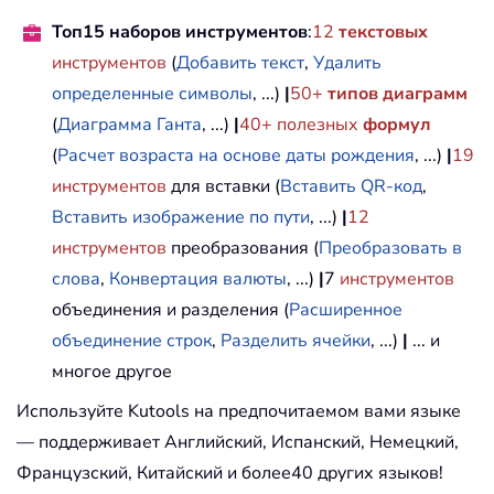
Топ15 наборов инструментов
:
12
текстовых
инструментов
(
Добавить текст
,
Удалить
определенные символы
, ...)
|
50+
типов диаграмм
(
Диаграмма Ганта
, ...)
|
40+ полезных
формул
(
Расчет возраста на основе даты рождения
, ...)
|
19
инструментов
для вставки (
Вставить QR-код
,
Вставить изображение по пути
, ...)
|
12
инструментов
преобразования (
Преобразовать в
слова
,
Конвертация валюты
, ...)
|
7
инструментов
объединения и разделения (
Расширенное
объединение строк
,
Разделить ячейки
, ...)
|
... и
многое другое
Используйте Kutools на предпочитаемом вами языке
— поддерживает Английский, Испанский, Немецкий,
Французский, Китайский и более40 других языков!