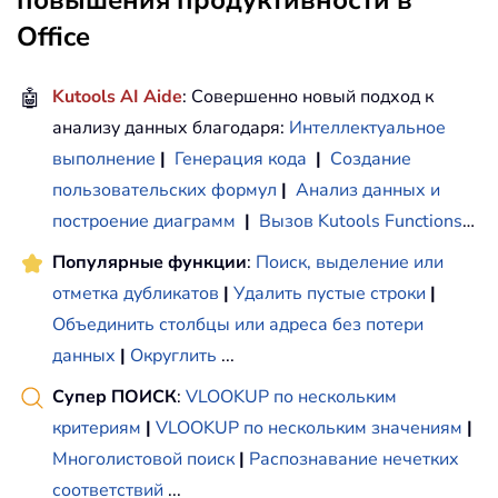
Office
🤖
Kutools AI Aide
: Совершенно новый подход к
анализу данных благодаря:
Интеллектуальное
выполнение
|
Генерация кода
|
Создание
пользовательских формул
|
Анализ данных и
построение диаграмм
|
Вызов Kutools Functions
…
Популярные функции
:
Поиск, выделение или
отметка дубликатов
|
Удалить пустые строки
|
Объединить столбцы или адреса без потери
данных
|
Округлить
...
Супер ПОИСК
:
VLOOKUP по нескольким
критериям
|
VLOOKUP по нескольким значениям
|
Многолистовой поиск
|
Распознавание нечетких
соответствий
...