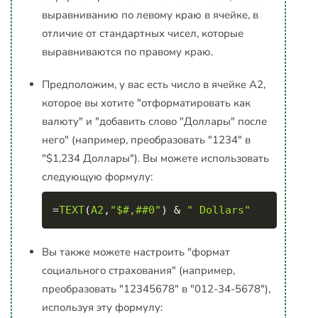
выравниванию по левому краю в ячейке, в
отличие от стандартных чисел, которые
выравниваются по правому краю.
Предположим, у вас есть число в ячейке A2,
которое вы хотите "отформатировать как
валюту" и "добавить слово "Доллары" после
него" (например, преобразовать "1234" в
"$1,234 Доллары"). Вы можете использовать
следующую формулу:
Copy
=
TEXT
(
A2
,
"$#,##0"
)
&
" Dollars"
Вы также можете настроить "формат
социального страхования" (например,
преобразовать "12345678" в "012-34-5678"),
используя эту формулу: