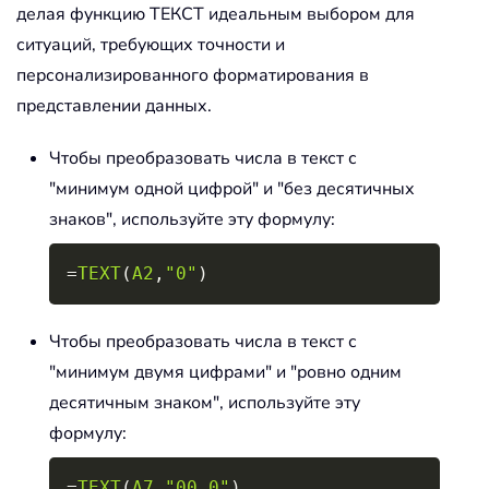
делая функцию ТЕКСТ идеальным выбором для
ситуаций, требующих точности и
персонализированного форматирования в
представлении данных.
Чтобы преобразовать числа в текст с
"минимум одной цифрой" и "без десятичных
знаков", используйте эту формулу:
Copy
=
TEXT
(
A2
,
"0"
)
Чтобы преобразовать числа в текст с
"минимум двумя цифрами" и "ровно одним
десятичным знаком", используйте эту
формулу:
Copy
=
TEXT
(
A7
,
"00.0"
)