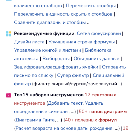
количество столбцов
|
Переместить столбцы
|
Переключить видимость скрытых столбцов
|
Сравнить диапазоны и столбцы
...
Рекомендуемые функции
:
Сетка фокусировки
|
Дизайн листа
|
Улучшенная строка формулы
|
Управление книгой и листами
|
Библиотека
автотекста
|
Выбор даты
|
Объединить данные
|
Зашифровать/расшифровать ячейки
|
Отправить
письмо по списку
|
Супер фильтр
|
Специальный
фильтр
(фильтр жирный/курсив/зачеркнутый...) ...
Топ15 наборов инструментов
:
12
текстовых
инструментов
(
Добавить текст
,
Удалить
определенные символы
, ...)
|
50+
типов диаграмм
(
Диаграмма Ганта
, ...)
|
40+ полезных
формул
(
Расчет возраста на основе даты рождения
, ...)
|
19