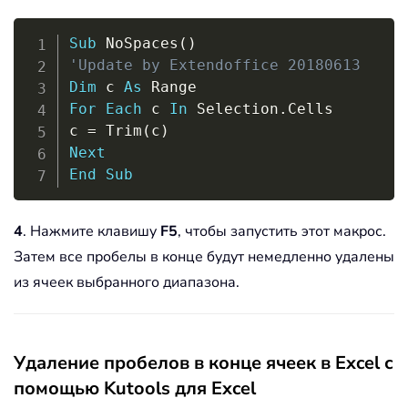
Copy
Sub
 NoSpaces
(
)
'Update by Extendoffice 20180613
Dim
 c 
As
For
Each
 c 
In
 Selection
.
Cells

c 
=
 Trim
(
c
)
Next
End
Sub
4
. Нажмите клавишу
F5
, чтобы запустить этот макрос.
Затем все пробелы в конце будут немедленно удалены
из ячеек выбранного диапазона.
Удаление пробелов в конце ячеек в Excel с
помощью Kutools для Excel