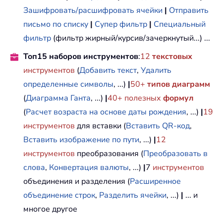
Зашифровать/расшифровать ячейки
|
Отправить
письмо по списку
|
Супер фильтр
|
Специальный
фильтр
(фильтр жирный/курсив/зачеркнутый...) ...
Топ15 наборов инструментов
:
12
текстовых
инструментов
(
Добавить текст
,
Удалить
определенные символы
, ...)
|
50+
типов диаграмм
(
Диаграмма Ганта
, ...)
|
40+ полезных
формул
(
Расчет возраста на основе даты рождения
, ...)
|
19
инструментов
для вставки (
Вставить QR-код
,
Вставить изображение по пути
, ...)
|
12
инструментов
преобразования (
Преобразовать в
слова
,
Конвертация валюты
, ...)
|
7
инструментов
объединения и разделения (
Расширенное
объединение строк
,
Разделить ячейки
, ...)
|
... и
многое другое